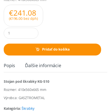
€
241.08
(
€
196.00
bez dph)
Q
u
a
n
t
Pridať do košíka
i
t
y
Popis
Ďalšie informácie
Stojan pod škrabky KG-510
Rozmer: 410x560x665 mm
Výrobca: GASZTROMETAL
Kategória:
Škrabky