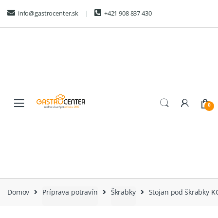
Skip
Skip
info@gastrocenter.sk
+421 908 837 430
to
to
navigation
content
0
Domov
Príprava potravín
Škrabky
Stojan pod škrabky K