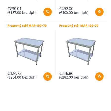
€
230.01
€
492.00
(
€
187.00
bez dph)
(
€
400.00
bez dph)
Pracovný stôl MAP 100×70
Pracovný stôl MAP 120×70
€
324.72
€
346.86
(
€
264.00
bez dph)
(
€
282.00
bez dph)