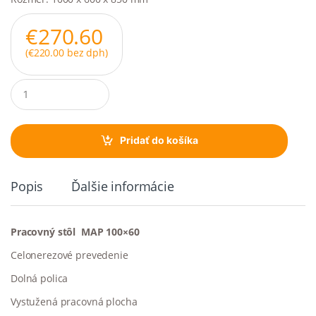
€
270.60
(
€
220.00
bez dph)
Q
u
a
n
t
Pridať do košíka
i
t
y
Popis
Ďalšie informácie
Pracovný stôl MAP 100×60
Celonerezové prevedenie
Dolná polica
Vystužená pracovná plocha