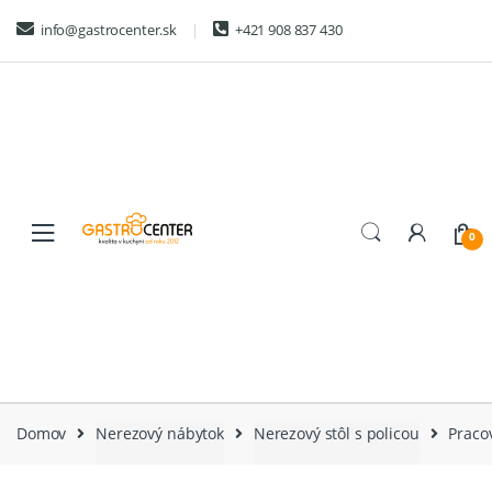
Skip
Skip
info@gastrocenter.sk
+421 908 837 430
to
to
navigation
content
0
Domov
Nerezový nábytok
Nerezový stôl s policou
Praco