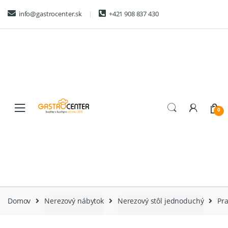
Skip
Skip
info@gastrocenter.sk
+421 908 837 430
to
to
navigation
content
0
Domov
Nerezový nábytok
Nerezový stôl jednoduchý
Pr