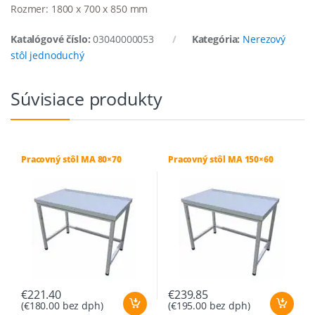
Rozmer: 1800 x 700 x 850 mm
Katalógové číslo:
03040000053
Kategória:
Nerezový
stôl jednoduchý
Súvisiace produkty
Pracovný stôl MA 80×70
Pracovný stôl MA 150×60
€
221.40
€
239.85
(
€
180.00
bez dph)
(
€
195.00
bez dph)