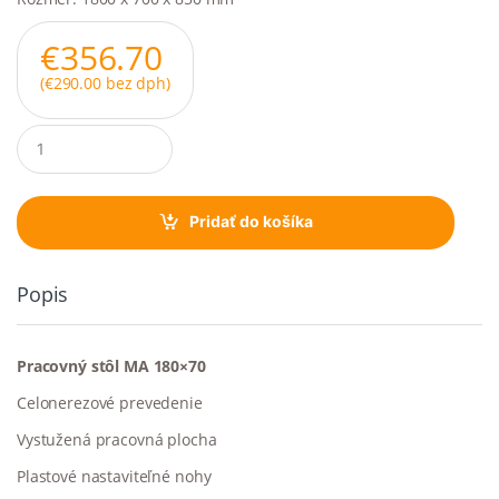
€
356.70
(
€
290.00
bez dph)
Q
u
a
n
t
Pridať do košíka
i
t
y
Popis
Pracovný stôl MA 180×70
Celonerezové prevedenie
Vystužená pracovná plocha
Plastové nastaviteľné nohy