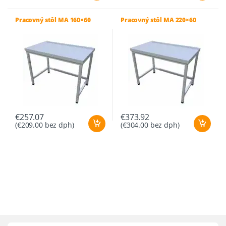
Pracovný stôl MA 160×60
Pracovný stôl MA 220×60
€
257.07
€
373.92
(
€
209.00
bez dph)
(
€
304.00
bez dph)