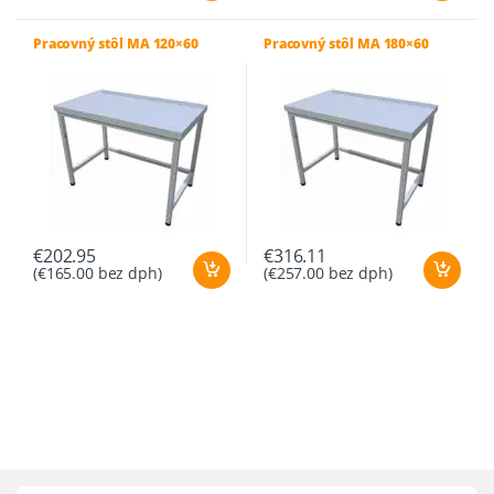
Pracovný stôl MA 120×60
Pracovný stôl MA 180×60
€
202.95
€
316.11
(
€
165.00
bez dph)
(
€
257.00
bez dph)