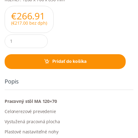
€
266.91
(
€
217.00
bez dph)
Q
u
a
n
t
Pridať do košíka
i
t
y
Popis
Pracovný stôl MA 120×70
Celonerezové prevedenie
Vystužená pracovná plocha
Plastové nastaviteľné nohy