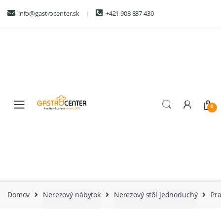
Skip
Skip
info@gastrocenter.sk
+421 908 837 430
to
to
navigation
content
0
Domov
Nerezový nábytok
Nerezový stôl jednoduchý
Pr