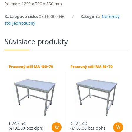
Rozmer: 1200 x 700 x 850 mm
Katalógové číslo:
03040000046
Kategória:
Nerezový
stôl jednoduchý
Súvisiace produkty
Pracovný stôl MA 100×70
Pracovný stôl MA 80×70
€
243.54
€
221.40
(
€
198.00
bez dph)
(
€
180.00
bez dph)