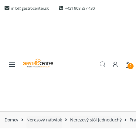
Skip
Skip
info@gastrocenter.sk
+421 908 837 430
to
to
navigation
content
0
Domov
Nerezový nábytok
Nerezový stôl jednoduchý
Pr