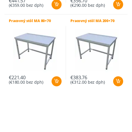
€
441.57
€
356.70
(
€
359.00
bez dph)
(
€
290.00
bez dph)
Pracovný stôl MA 80×70
Pracovný stôl MA 200×70
€
221.40
€
383.76
(
€
180.00
bez dph)
(
€
312.00
bez dph)