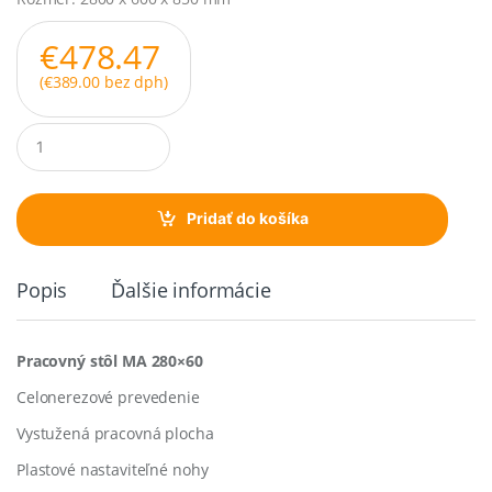
€
478.47
(
€
389.00
bez dph)
Q
u
a
n
t
Pridať do košíka
i
t
y
Popis
Ďalšie informácie
Pracovný stôl MA 280×60
Celonerezové prevedenie
Vystužená pracovná plocha
Plastové nastaviteľné nohy