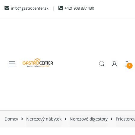
Skip
Skip
info@gastrocenter.sk
+421 908 837 430
to
to
navigation
content
0
Domov
Nerezový nábytok
Nerezové digestory
Priestoro