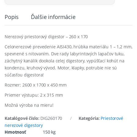
Popis
Ďalšie informácie
Nerezový priestorový digestor – 260 x 170
Celonerezové prevedenie AISI430, hrúbka materiálu 1 – 1,2 mm,
spevnené s nitovaním. Dve rady labyrintových lapačov tuku,
záchytný kanálik dookola celej digestory, vypúšťací kohút na
kondenzu, kruhový vývod. Motor, klapky, potrubie nie sú
súčasťou digestora!
Rozmer: 2600 x 1700 x 450 mm
Priemer výstupu: 2 x 315 mm
Možná výroba na mieru!
Katalógové číslo:
DIG260170
Kategória:
Priestorové
nerezové digestory
Hmotnosť
150 kg