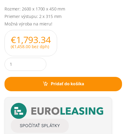
Rozmer: 2600 x 1700 x 450 mm
Priemer výstupu: 2 x 315 mm
Možná výroba na mieru!
€
1,793.34
(
€
1,458.00
bez dph)
Q
u
a
n
t
Pridať do košíka
i
t
y
SPOČÍTAŤ SPLÁTKY