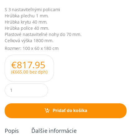
S 3 nastaviteľnými policami
Hrúbka plechu 1 mm.
Hrúbka krytu 40 mm.
Hrúbka police 40 mm.
Plastové nastaviteľné nohy do 70 mm.
Celková výška 1800 mm.
Rozmer: 100 x 60 x 180 cm
€
817.95
(
€
665.00
bez dph)
Q
u
a
n
t
Pridať do košíka
i
t
y
Popis
Ďalšie informácie