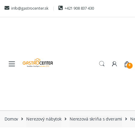
Skip
Skip
info@gastrocenter.sk
+421 908 837 430
to
to
navigation
content
0
Domov
Nerezový nábytok
Nerezová skriňa s dverami
Ne