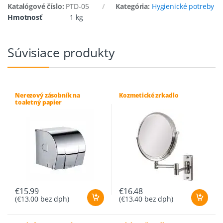
Katalógové číslo:
PTD-05
Kategória:
Hygienické potreby
Hmotnosť
1 kg
Súvisiace produkty
Nerezový zásobník na
Kozmetické zrkadlo
toaletný papier
€
15.99
€
16.48
(
€
13.00
bez dph)
(
€
13.40
bez dph)