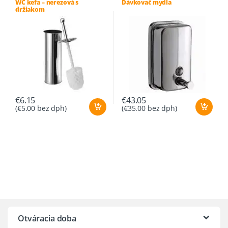
WC kefa – nerezová s
Dávkovač mydla
držiakom
€
6.15
€
43.05
(
€
5.00
bez dph)
(
€
35.00
bez dph)
Otváracia doba