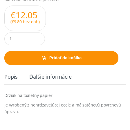
€
12.05
(
€
9.80
bez dph)
Q
u
a
n
t
Pridať do košíka
i
t
y
Popis
Ďalšie informácie
Držiak na toaletný papier
Je vyrobený z nehrdzavejúcej ocele a má saténovú povrchovú
úpravu.