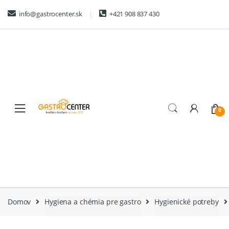
Skip
Skip
info@gastrocenter.sk
+421 908 837 430
to
to
navigation
content
0
Domov
Hygiena a chémia pre gastro
Hygienické potreby