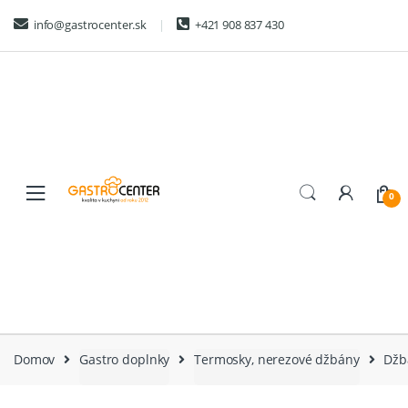
Skip
Skip
info@gastrocenter.sk
+421 908 837 430
to
to
navigation
content
0
Domov
Gastro doplnky
Termosky, nerezové džbány
Džb