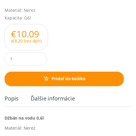
Materiál: Nerez
Kapacita: 0,6l
€
10.09
(
€
8.20
bez dph)
Q
u
a
n
t
Pridať do košíka
i
t
y
Popis
Ďalšie informácie
Džbán na vodu 0,6l
Materiál: Nerez