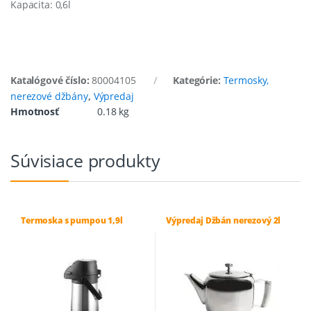
Kapacita: 0,6l
Katalógové číslo:
80004105
Kategórie:
Termosky,
nerezové džbány
,
Výpredaj
Hmotnosť
0.18 kg
Súvisiace produkty
Termoska s pumpou 1,9l
Výpredaj Džbán nerezový 2l