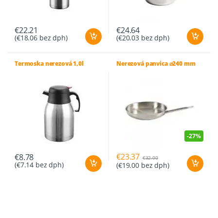
€
22.21
€
24.64
(
€
18.06
bez dph)
(
€
20.03
bez dph)
Termoska nerezová 1,0l
Nerezová panvica ⌀240 mm
-
27%
€
23.37
€
8.78
€
32.00
(
€
7.14
bez dph)
(
€
19.00
bez dph)