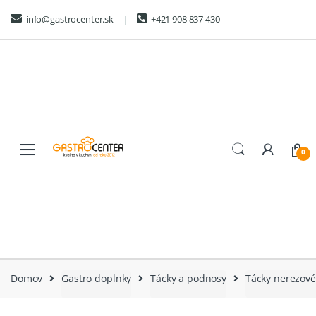
Skip
Skip
info@gastrocenter.sk
+421 908 837 430
to
to
navigation
content
0
Domov
Gastro doplnky
Tácky a podnosy
Tácky nerezov