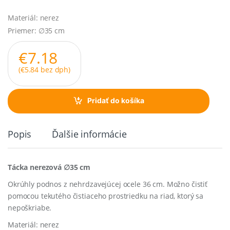
Materiál: nerez
Priemer: ∅35 cm
€
7.18
(
€
5.84
bez dph)
Pridať do košíka
Popis
Ďalšie informácie
Tácka nerezová ∅35 cm
Okrúhly podnos z nehrdzavejúcej ocele 36 cm. Možno čistiť
pomocou tekutého čistiaceho prostriedku na riad, ktorý sa
nepoškriabe.
Materiál: nerez