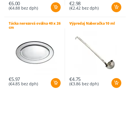
€
6.00
€
2.98
(
€
4.88
bez dph)
(
€
2.42
bez dph)
Tácka nerezová oválna 40 x 26
Výpredaj Naberačka 10 ml
cm
€
5.97
€
4.75
(
€
4.85
bez dph)
(
€
3.86
bez dph)