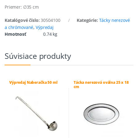
Priemer: ∅35 cm
Katalógové číslo:
30504100
Kategórie:
Tácky nerezové
a chrómované
,
Výpredaj
Hmotnosť
0.74 kg
Súvisiace produkty
Výpredaj Naberačka 50 ml
Tácka nerezová oválna 25 x 18
cm