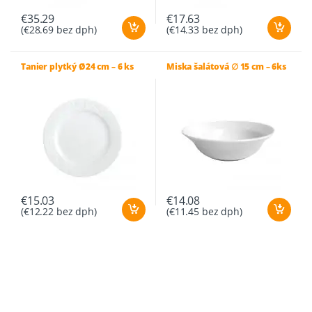
€
35.29
€
17.63
(
€
28.69
bez dph)
(
€
14.33
bez dph)
Tanier plytký Ø24 cm – 6 ks
Miska šalátová ∅ 15 cm – 6ks
€
15.03
€
14.08
(
€
12.22
bez dph)
(
€
11.45
bez dph)