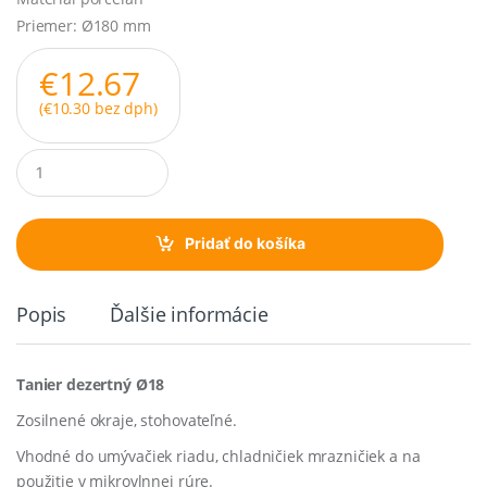
Priemer: Ø180 mm
€
12.67
(
€
10.30
bez dph)
Q
u
a
n
t
Pridať do košíka
i
t
y
Popis
Ďalšie informácie
Tanier dezertný Ø18
Zosilnené okraje, stohovateľné.
Vhodné do umývačiek riadu, chladničiek mrazničiek a na
použitie v mikrovlnnej rúre.