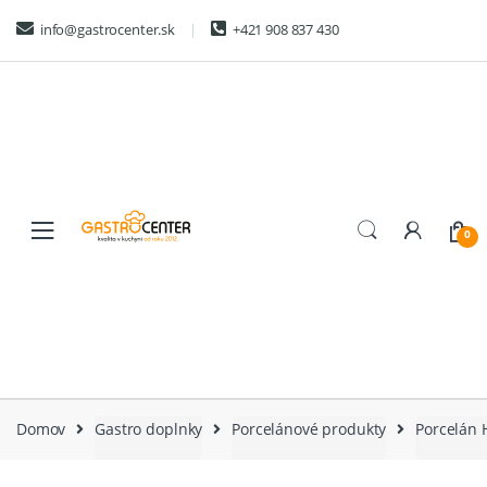
Skip
Skip
info@gastrocenter.sk
+421 908 837 430
to
to
navigation
content
0
Domov
Gastro doplnky
Porcelánové produkty
Porcelán 