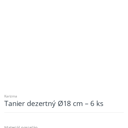
Karizma
Tanier dezertný Ø18 cm – 6 ks
Materiál porcelán