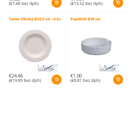
(
€
7.48
bez dph)
(
€
15.52
bez dph)
Tanier hlboký Ø22,5 cm – 6 ks
Popolník Ø10 cm
€
24.46
€
1.00
(
€
19.89
bez dph)
(
€
0.81
bez dph)