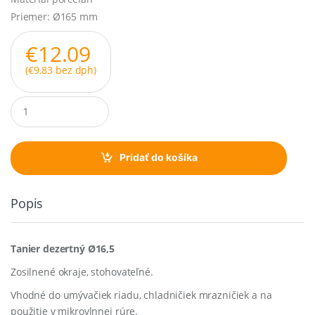
Priemer: Ø165 mm
€
12.09
(
€
9.83
bez dph)
Q
u
a
n
t
Pridať do košíka
i
t
y
Popis
Tanier dezertný Ø16,5
Zosilnené okraje, stohovateľné.
Vhodné do umývačiek riadu, chladničiek mrazničiek a na
použitie v mikrovlnnej rúre.