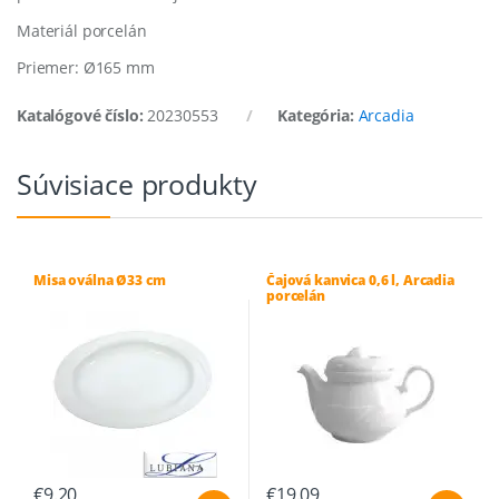
Materiál porcelán
Priemer: Ø165 mm
Katalógové číslo:
20230553
Kategória:
Arcadia
Súvisiace produkty
Misa oválna Ø33 cm
Čajová kanvica 0,6 l, Arcadia
porcelán
€
9.20
€
19.09