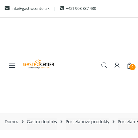
Skip
Skip
info@gastrocenter.sk
+421 908 837 430
to
to
navigation
content
0
Domov
Gastro doplnky
Porcelánové produkty
Porcelán 