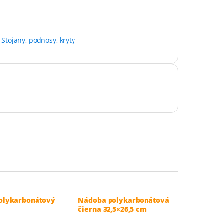
,
Stojany, podnosy, kryty
olykarbonátový
Nádoba polykarbonátová
čierna 32,5×26,5 cm