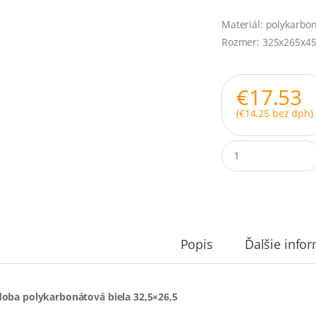
Materiál: polykarbo
Rozmer: 325x265x4
€
17.53
(
€
14.25
bez dph)
Q
u
a
n
t
i
t
y
Popis
Ďalšie info
oba polykarbonátová biela 32,5×26,5