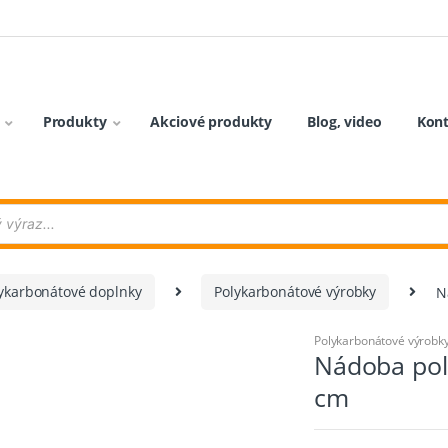
Produkty
Akciové produkty
Blog, video
Kon
lykarbonátové doplnky
Polykarbonátové výrobky
N
Polykarbonátové výrobk
Nádoba pol
cm