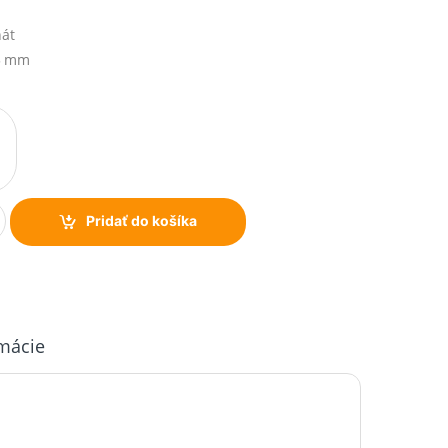
nát
5 mm
Pridať do košíka
rmácie