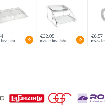
54
€
32.05
€
6.57
0
bez dph)
(
€
26.06
bez dph)
(
€
5.34
be