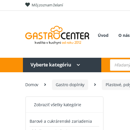
Skip
Skip
Môj zoznam želaní
to
to
navigation
content
Úvod
O nás
Products
Vyberte kategóriu
search
Domov
Gastro doplnky
Plastové, po
Zobraziť všetky kategórie
Barové a cukrárenské zariadenia