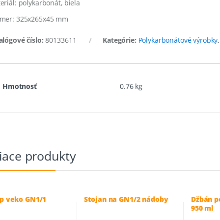
eriál: polykarbonát, biela
mer: 325x265x45 mm
alógové číslo:
80133611
Kategórie:
Polykarbonátové výrobky
Hmotnosť
0.76 kg
iace produkty
op veko GN1/1
Stojan na GN1/2 nádoby
Džbán p
950 ml