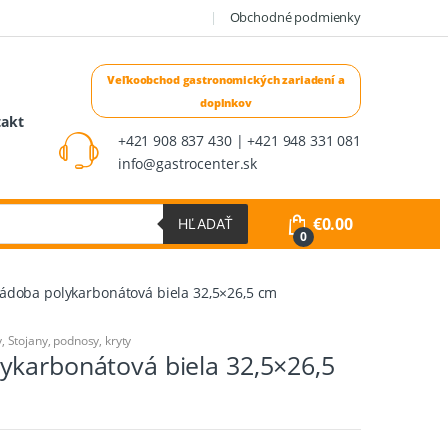
Obchodné podmienky
takt
+421 908 837 430 | +421 948 331 081
info@gastrocenter.sk
€
0.00
HĽADAŤ
0
ádoba polykarbonátová biela 32,5×26,5 cm
y
,
Stojany, podnosy, kryty
ykarbonátová biela 32,5×26,5