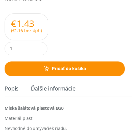
€
1.43
(
€
1.16
bez dph)
Q
u
a
n
t
Pridať do košíka
i
t
y
Popis
Ďalšie informácie
Miska šalátová plastová Ø30
Materiál plast
Nevhodné do umývačiek riadu.