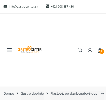
Skip
Skip
info@gastrocenter.sk
+421 908 837 430
to
to
navigation
content
0
Domov
Gastro doplnky
Plastové, polykarbonátové doplnky