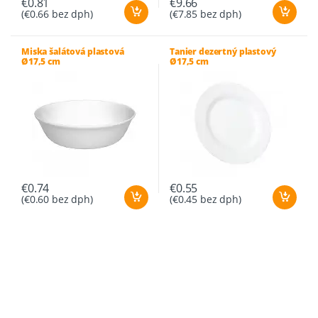
€
0.81
€
9.66
(
€
0.66
bez dph)
(
€
7.85
bez dph)
Miska šalátová plastová
Tanier dezertný plastový
Ø17,5 cm
Ø17,5 cm
€
0.74
€
0.55
(
€
0.60
bez dph)
(
€
0.45
bez dph)