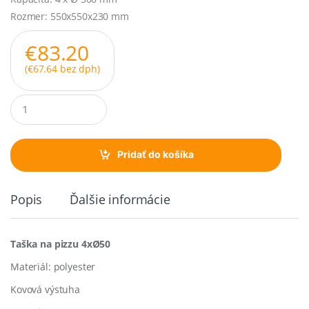
Rozmer: 550x550x230 mm
€
83.20
(
€
67.64
bez dph)
Q
u
a
n
t
Pridať do košíka
i
t
y
Popis
Ďalšie informácie
Taška na pizzu 4xØ50
Materiál: polyester
Kovová výstuha