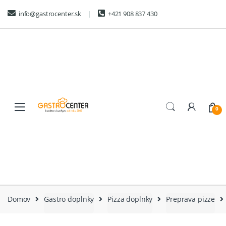
Skip
Skip
info@gastrocenter.sk
+421 908 837 430
to
to
navigation
content
0
Domov
Gastro doplnky
Pizza doplnky
Preprava pizze