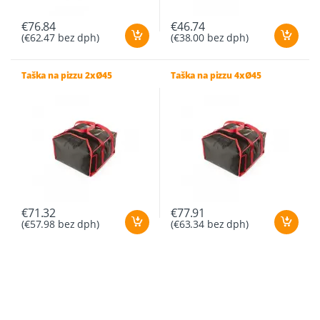
€
76.84
€
46.74
(
€
62.47
bez dph)
(
€
38.00
bez dph)
Taška na pizzu 2xØ45
Taška na pizzu 4xØ45
€
71.32
€
77.91
(
€
57.98
bez dph)
(
€
63.34
bez dph)