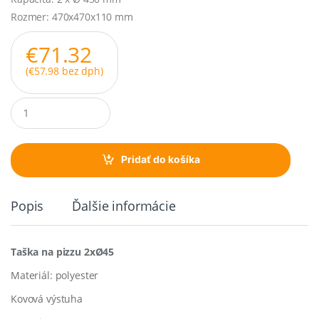
Rozmer: 470x470x110 mm
€
71.32
(
€
57.98
bez dph)
Q
u
a
n
t
Pridať do košíka
i
t
y
Popis
Ďalšie informácie
Taška na pizzu 2xØ45
Materiál: polyester
Kovová výstuha