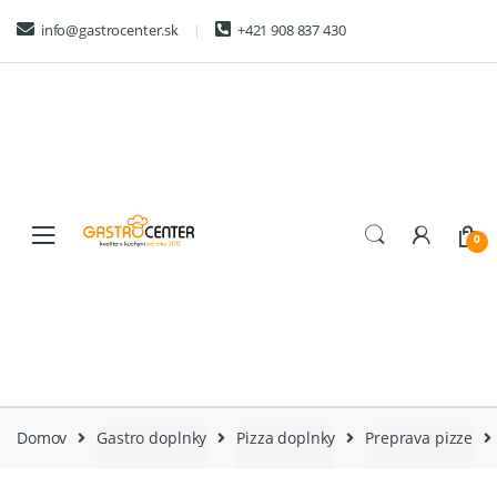
Skip
Skip
info@gastrocenter.sk
+421 908 837 430
to
to
navigation
content
0
Domov
Gastro doplnky
Pizza doplnky
Preprava pizze