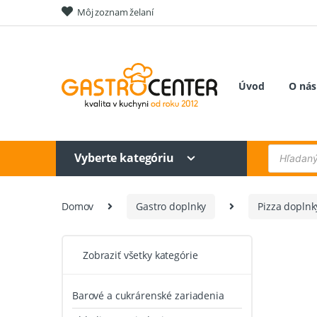
Skip
Skip
Môj zoznam želaní
to
to
navigation
content
Úvod
O nás
Products
Vyberte kategóriu
search
Domov
Gastro doplnky
Pizza doplnk
Zobraziť všetky kategórie
Barové a cukrárenské zariadenia