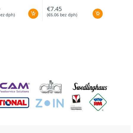
0
€
7.45
ez dph)
(
€
6.06
bez dph)