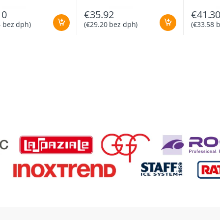
10
€
35.92
€
41.3
4
bez dph)
(
€
29.20
bez dph)
(
€
33.58
b