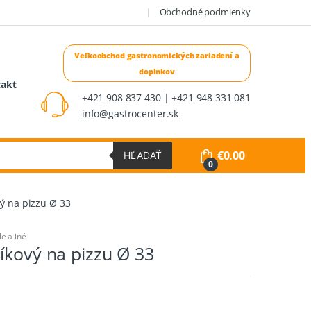
Obchodné podmienky
takt
+421 908 837 430 | +421 948 331 081
info@gastrocenter.sk
€
0.00
HĽADAŤ
0
ý na pizzu Ø 33
le a iné
íkový na pizzu Ø 33