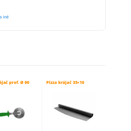
a iné
ájač prof. Ø 90
Pizza krájač 35×10