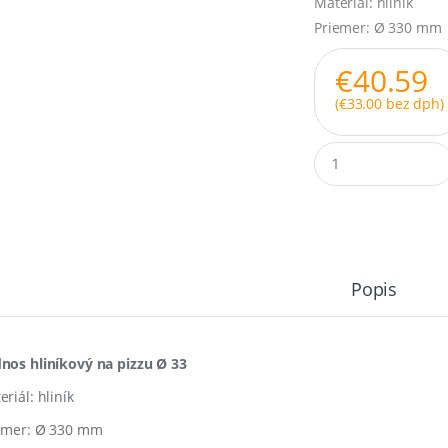
Materiál: hliník
Priemer: Ø 330 mm
€
40.59
(
€
33.00
bez dph)
Q
u
a
n
t
i
t
y
Popis
nos hliníkový na pizzu Ø 33
riál: hliník
emer: Ø 330 mm