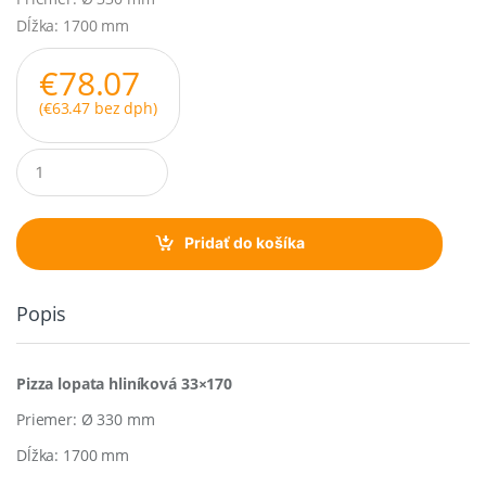
Dĺžka: 1700 mm
€
78.07
(
€
63.47
bez dph)
Q
u
a
n
t
Pridať do košíka
i
t
y
Popis
Pizza lopata hliníková 33×170
Priemer: Ø 330 mm
Dĺžka: 1700 mm