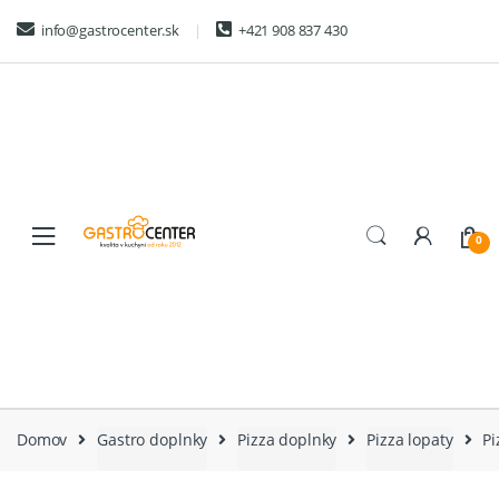
Skip
Skip
info@gastrocenter.sk
+421 908 837 430
to
to
navigation
content
0
Domov
Gastro doplnky
Pizza doplnky
Pizza lopaty
Pi