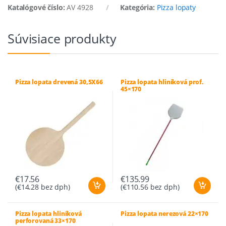
Katalógové číslo:
AV 4928
Kategória:
Pizza lopaty
Súvisiace produkty
Pizza lopata drevená 30,5X66
Pizza lopata hliníková prof.
45×170
€
17.56
€
135.99
(
€
14.28
bez dph)
(
€
110.56
bez dph)
Pizza lopata hliníková
Pizza lopata nerezová 22×170
perforovaná 33×170