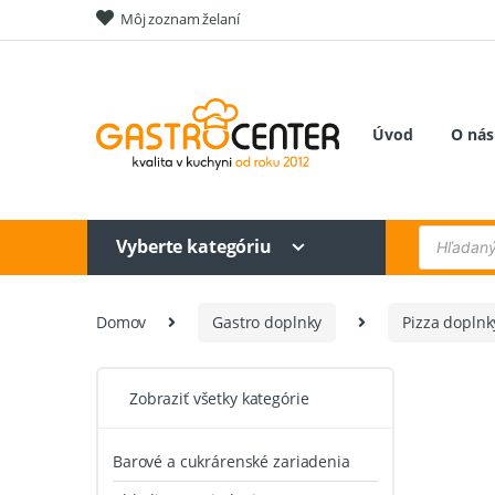
Skip
Skip
Môj zoznam želaní
to
to
navigation
content
Úvod
O nás
Products
Vyberte kategóriu
search
Domov
Gastro doplnky
Pizza doplnk
Zobraziť všetky kategórie
Barové a cukrárenské zariadenia