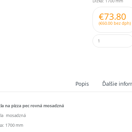
Dĺžka: 1700 mm
€
73.80
(
€
60.00
bez dph)
Q
u
a
n
t
i
t
y
Popis
Ďalšie info
la na pizza pec rovná mosadzná
la mosadzná
ka: 1700 mm