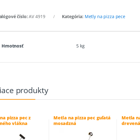
alógové číslo:
AV 4919
Kategória:
Metly na pizza pece
Hmotnosť
5 kg
iace produkty
na pizza pec z
Metla na pizza pec guľatá
Metla n
dného vlákna
mosadzná
drevená