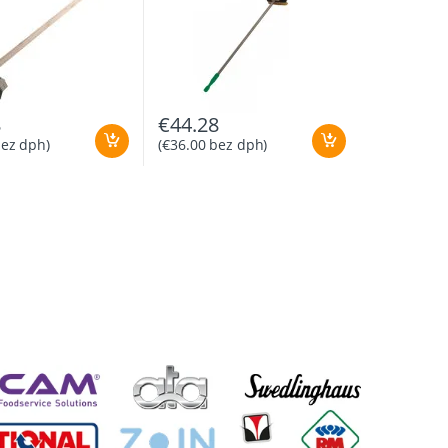
8
€
44.28
ez dph)
(
€
36.00
bez dph)