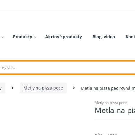
Produkty
Akciové produkty
Blog, video
Kon
y
Metly na pizza pece
Metla na pizza pec rovná 
Metly na pizza pece
Metla na p