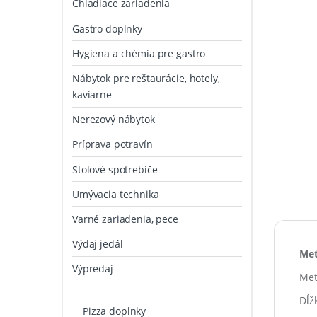
Chladiace zariadenia
Gastro doplnky
Hygiena a chémia pre gastro
Nábytok pre reštaurácie, hotely,
kaviarne
Nerezový nábytok
Príprava potravín
Stolové spotrebiče
Umývacia technika
Varné zariadenia, pece
Výdaj jedál
Met
Výpredaj
Met
Dĺž
Pizza doplnky