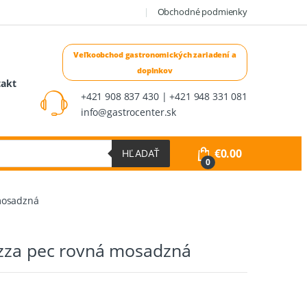
Obchodné podmienky
takt
+421 908 837 430 | +421 948 331 081
info@gastrocenter.sk
€
0.00
HĽADAŤ
0
mosadzná
izza pec rovná mosadzná