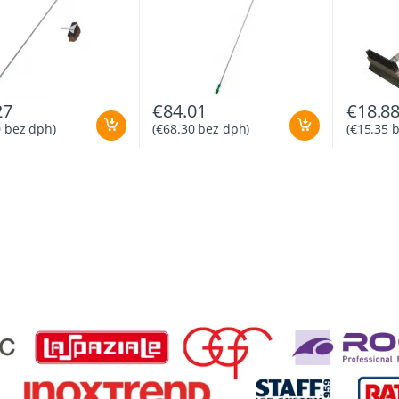
27
€
84.01
€
18.8
0
bez dph)
(
€
68.30
bez dph)
(
€
15.35
b