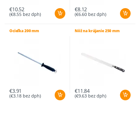
€
10.52
€
8.12
(
€
8.55
bez dph)
(
€
6.60
bez dph)
Ocieľka 200 mm
Nôž na krájanie 250 mm
€
3.91
€
11.84
(
€
3.18
bez dph)
(
€
9.63
bez dph)