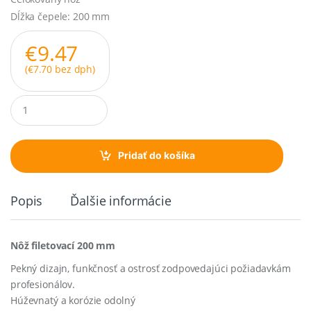
Dĺžka čepele: 200 mm
€
9.47
(
€
7.70
bez dph)
Q
u
a
n
t
Pridať do košíka
i
t
y
Popis
Ďalšie informácie
Nôž filetovací 200 mm
Pekný dizajn, funkčnosť a ostrosť zodpovedajúci požiadavkám
profesionálov.
Húževnatý a korózie odolný