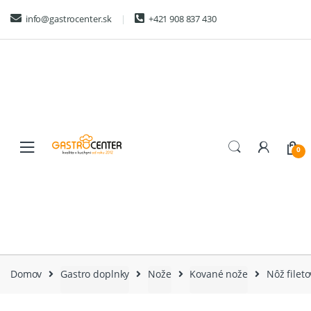
Skip
Skip
info@gastrocenter.sk
+421 908 837 430
to
to
navigation
content
0
Domov
Gastro doplnky
Nože
Kované nože
Nôž filet