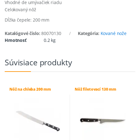
Vhodné de umývačiek riadu
Celokovaný nôž
Dĺžka čepele: 200 mm
Katalógové číslo:
80070130
Kategória:
Kované nože
Hmotnosť
0.2 kg
Súvisiace produkty
Nôž na chleba 200 mm
Nôž filetovací 130 mm