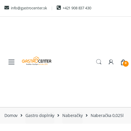
Skip
Skip
info@gastrocenter.sk
+421 908 837 430
to
to
navigation
content
0
Domov
Gastro doplnky
Naberačky
Naberačka 0,025l