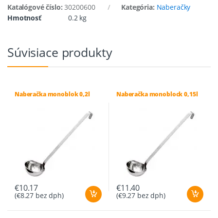
Katalógové číslo:
30200600
Kategória:
Naberačky
Hmotnosť
0.2 kg
Súvisiace produkty
Naberačka monoblok 0,2l
Naberačka monoblock 0,15l
€
10.17
€
11.40
(
€
8.27
bez dph)
(
€
9.27
bez dph)