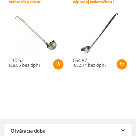
Naberačka 200 ml
Výpredaj Naberačka 4 l
€
10.52
€
64.87
(
€
8.55
bez dph)
(
€
52.74
bez dph)
Otváracia doba