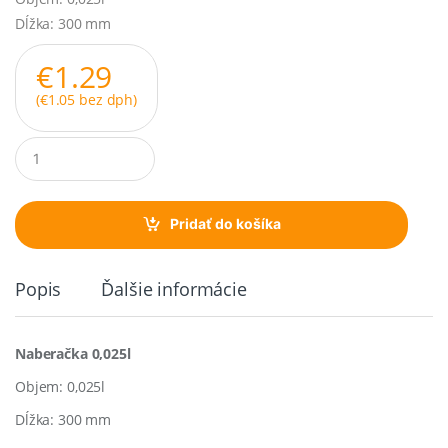
Dĺžka: 300 mm
€
1.29
(
€
1.05
bez dph)
Q
u
a
n
t
Pridať do košíka
i
t
y
Popis
Ďalšie informácie
Naberačka 0,025l
Objem: 0,025l
Dĺžka: 300 mm