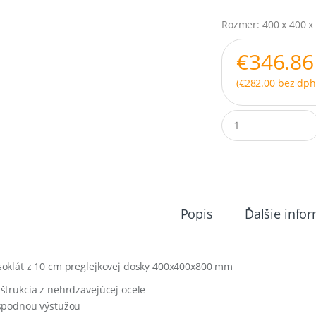
Rozmer: 400 x 400 x
€
346.86
(
€
282.00
bez dph
Q
u
a
n
t
i
t
y
Popis
Ďalšie info
oklát z 10 cm preglejkovej dosky 400x400x800 mm
štrukcia z nehrdzavejúcej ocele
spodnou výstužou