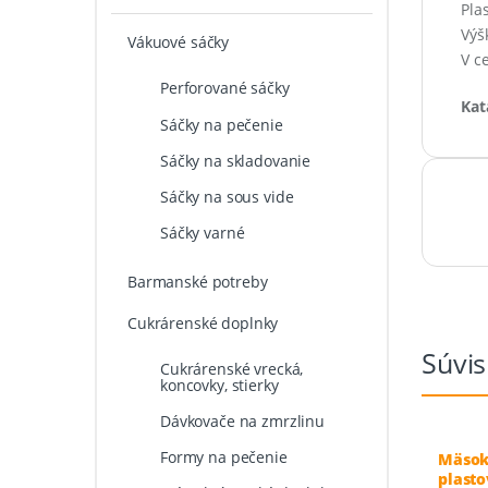
Pla
Výš
Vákuové sáčky
V c
Perforované sáčky
Kat
Sáčky na pečenie
Sáčky na skladovanie
Sáčky na sous vide
Sáčky varné
Barmanské potreby
Cukrárenské doplnky
Súvis
Cukrárenské vrecká,
koncovky, stierky
Dávkovače na zmrzlinu
Formy na pečenie
Mäsok
plast