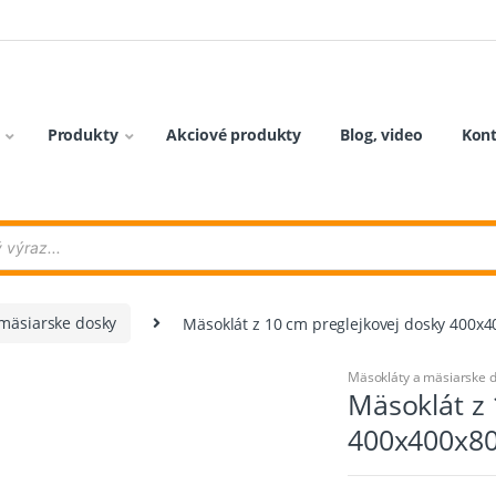
Produkty
Akciové produkty
Blog, video
Kon
 mäsiarske dosky
Mäsoklát z 10 cm preglejkovej dosky 400
Mäsokláty a mäsiarske 
Mäsoklát z 
400x400x8