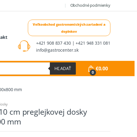
Obchodné podmienky
takt
+421 908 837 430 | +421 948 331 081
info@gastrocenter.sk
€
0.00
HĽADAŤ
0
x400x800 mm
dosky
10 cm preglejkovej dosky
00 mm