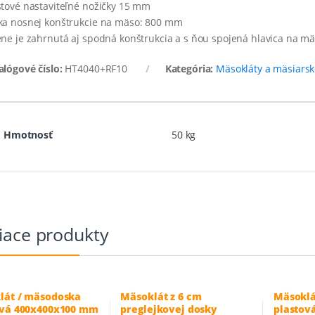
stové nastaviteľné nožičky 15 mm
ka nosnej konštrukcie na mäso: 800 mm
ene je zahrnutá aj spodná konštrukcia a s ňou spojená hlavica na m
alógové číslo:
HT4040+RF10
Kategória:
Mäsokláty a mäsiarsk
Hmotnosť
50 kg
iace produkty
lát / mäsodoska
Mäsoklát z 6 cm
Mäsoklá
ová 400x400x100 mm
preglejkovej dosky
plastov