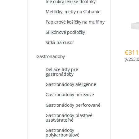
Iné cukrárenské doplnky
Metličky, metly na šľahanie
Papierové košíčky na muffiny
Silikónové podložky
Sitká na cukor
€
311
Gastronádoby
(
€
253.
Deliace lišty pre
gastronádoby
Gastronádoby alergénne
Gastronádoby nerezové
Gastronádoby perforované
Gastronádoby plastové
uzatvárateľné
Gastronádoby
polykarbonátové