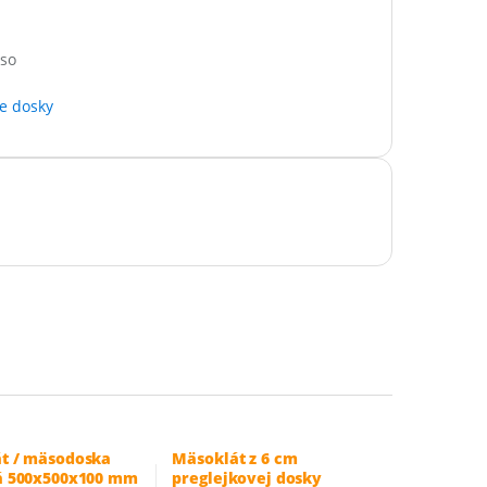
äso
e dosky
t / mäsodoska
Mäsoklát z 6 cm
á 500x500x100 mm
preglejkovej dosky