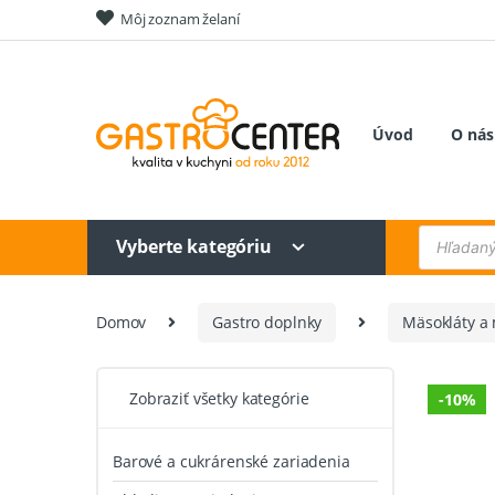
Skip
Skip
Môj zoznam želaní
to
to
navigation
content
Úvod
O nás
Products
Vyberte kategóriu
search
Domov
Gastro doplnky
Mäsokláty a
Zobraziť všetky kategórie
-
10%
Barové a cukrárenské zariadenia