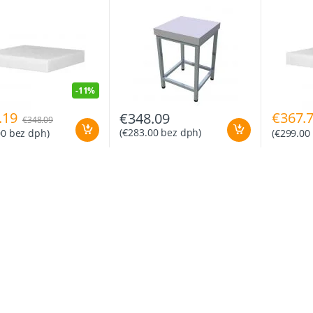
400x400x800 mm
-
11%
.19
€
367.
€
348.09
€
348.09
(
€
283.00
bez dph)
00
bez dph)
(
€
299.00