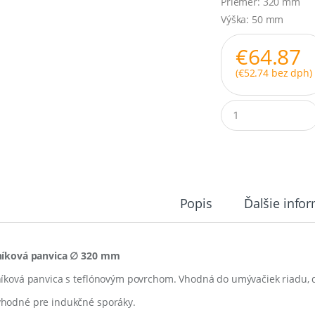
Priemer: 320 mm
Výška: 50 mm
€
64.87
(
€
52.74
bez dph)
Q
u
a
n
t
i
t
y
Popis
Ďalšie info
níková panvica ∅ 320 mm
níková panvica s teflónovým povrchom. Vhodná do umývačiek riadu, 
hodné pre indukčné sporáky.