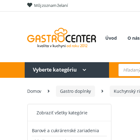
Skip
Skip
Môj zoznam želaní
to
to
navigation
content
Úvod
O nás
Products
Vyberte kategóriu
search
Domov
Gastro doplnky
Kuchynský r
Zobraziť všetky kategórie
Barové a cukrárenské zariadenia