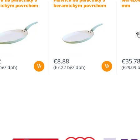
ickým povrchom
keramickým povrchom
mm
23 cm
2
€
8.88
€
35.7
bez dph)
(
€
7.22
bez dph)
(
€
29.09
b