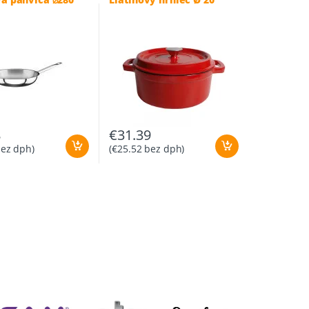
8
€
31.39
ez dph)
(
€
25.52
bez dph)