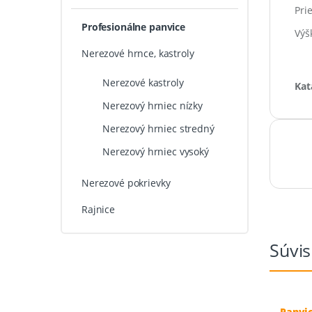
Pri
Profesionálne panvice
Výš
Nerezové hrnce, kastroly
Nerezové kastroly
Kat
Nerezový hrniec nízky
Nerezový hrniec stredný
Nerezový hrniec vysoký
Nerezové pokrievky
Rajnice
Súvis
Panvic