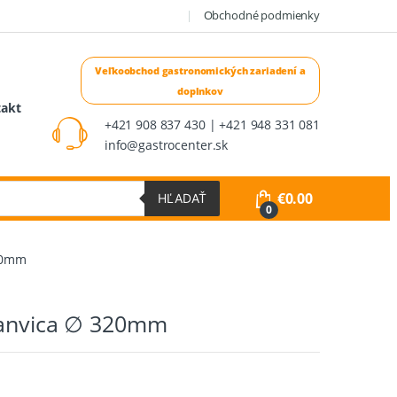
Obchodné podmienky
takt
+421 908 837 430 | +421 948 331 081
info@gastrocenter.sk
€
0.00
HĽADAŤ
0
320mm
panvica ∅ 320mm