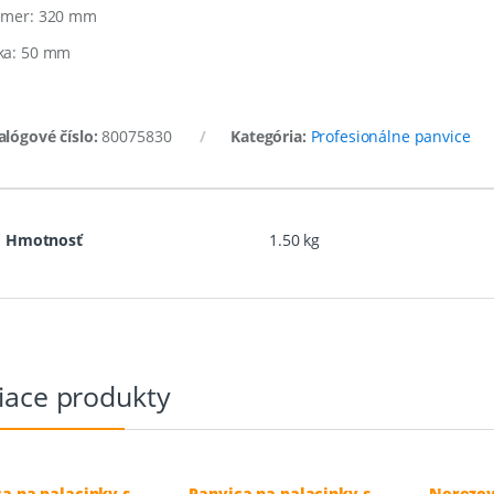
emer: 320 mm
ka: 50 mm
alógové číslo:
80075830
Kategória:
Profesionálne panvice
Hmotnosť
1.50 kg
iace produkty
a na palacinky s
Panvica na palacinky s
Nerezov