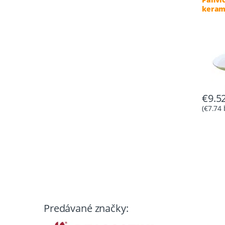
keram
28 cm
€
9.5
(
€
7.74
Predávané značky: