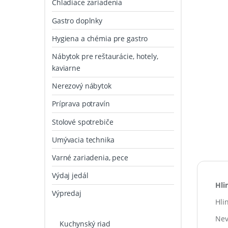
Chladiace zariadenia
Gastro doplnky
Hygiena a chémia pre gastro
Nábytok pre reštaurácie, hotely,
kaviarne
Nerezový nábytok
Príprava potravín
Stolové spotrebiče
Umývacia technika
Varné zariadenia, pece
Výdaj jedál
Hli
Výpredaj
Hli
Nev
Kuchynský riad