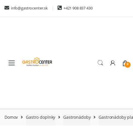
Skip
Skip
info@gastrocenter.sk
+421 908 837 430
to
to
navigation
content
0
Domov
Gastro doplnky
Gastronádoby
Gastronádoby pla