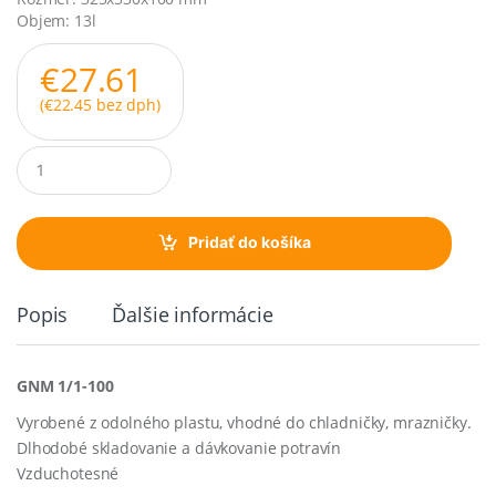
Objem: 13l
€
27.61
(
€
22.45
bez dph)
Q
u
a
n
t
Pridať do košíka
i
t
y
Popis
Ďalšie informácie
GNM 1/1-100
Vyrobené z odolného plastu, vhodné do chladničky, mrazničky.
Dlhodobé skladovanie a dávkovanie potravín
Vzduchotesné