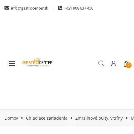
Skip
Skip
info@gastrocenter.sk
+421 908 837 430
to
to
navigation
content
0
Domov
Chladiace zariadenia
Zmrzlinové pulty, vitríny
M