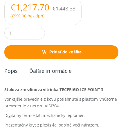
€
1,217.70
€
1,448.33
(
€
990.00
bez dph)
Q
u
a
n
t
Pridať do košíka
i
t
y
Popis
Ďalšie informácie
Stolová zmrzlinová vitrínka TECFRIGO ICE POINT 3
Vonkajšie prevednie z kovu potiahnuté s plastom, vnútorné
prevedenie z nerezu AISI304.
Digitálny termostat, mechanický teplomer.
Prezentačný kryt z plexiskla, odolné voči nárazom.