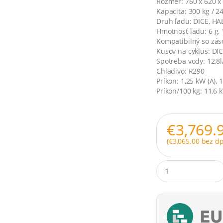
Rozmer: 760 x 620 
Kapacita: 300 kg / 24
Druh ľadu: DICE, H
Hmotnosť ľadu: 6 g, 
Kompatibilný so zás
Kusov na cyklus: DIC
Spotreba vody: 12,8l/
Chladivo: R290
Príkon: 1,25 kW (A),
Príkon/100 kg: 11,6 
€
3,769.
(
€
3,065.00
bez dp
Q
u
a
n
t
i
t