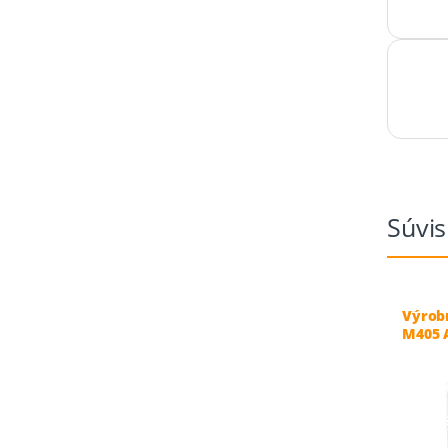
Súvis
Výrob
M405 