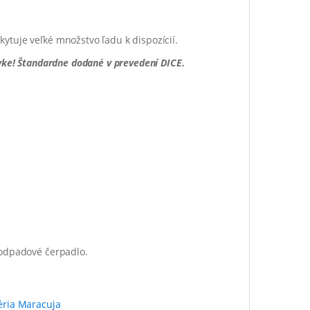
ytuje veľké množstvo ľadu k dispozícií.
vke! Štandardne dodané v prevedení DICE.
 odpadové čerpadlo.
éria Maracuja