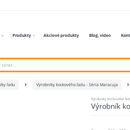
Produkty
Akciové produkty
Blog, video
Kon
íky ľadu
Výrobníky kockového ľadu - Séria Maracuja
Výrobníky kockového ľad
Výrobník k