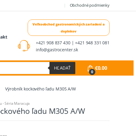
Obchodné podmienky
takt
+421 908 837 430 | +421 948 331 081
info@gastrocenter.sk
€
0.00
HĽADAŤ
0
Výrobník kockového ľadu M305 A/W
u - Séria Maracuja
ockového ľadu M305 A/W