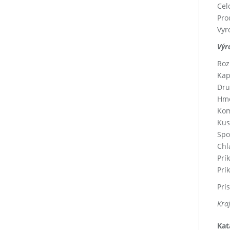
Cel
Pro
Vyr
Výr
Roz
Kapa
Dru
Hmo
Kom
Kus
Spot
Chl
Prí
Prí
Prí
Kra
Kat