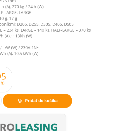
x 575 mm
 h (A), 270 kg / 24 h (W)
ALF-LARGE, LARGE
10 g, 17 g
obníkmi: D205, D255, D305, D405, D505
E – 234 ks, LARGE – 140 ks, HALF-LARGE – 370 ks
h (A) ; 113l/h (W)
 1,1 kW (W) / 230V-1N~
kWh (A), 10,5 kWh (W)
95
h)
Pridať do košíka