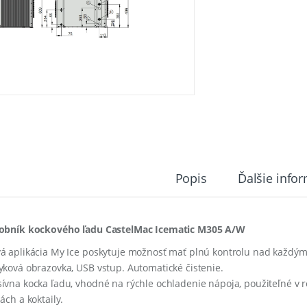
Popis
Ďalšie info
obník kockového ľadu CastelMac Icematic M305 A/W
á aplikácia My Ice poskytuje možnosť mať plnú kontrolu nad každým 
yková obrazovka, USB vstup. Automatické čistenie.
ívna kocka ľadu, vhodné na rýchle ochladenie nápoja, použiteľné v r
ách a koktaily.