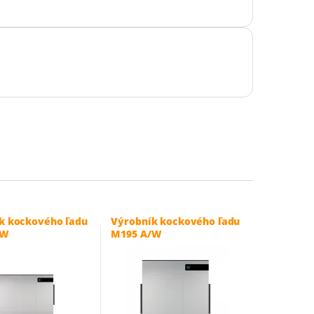
k kockového ľadu
Výrobník kockového ľadu
/W
M195 A/W