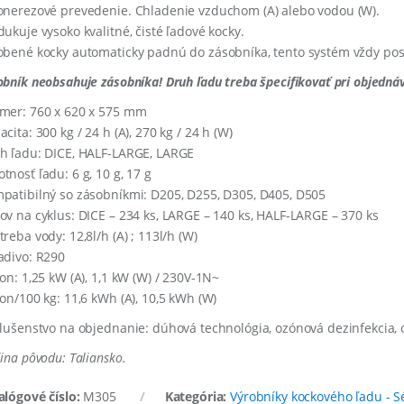
onerezové prevedenie. Chladenie vzduchom (A) alebo vodou (W).
dukuje vysoko kvalitné, čisté ľadové kocky.
obené kocky automaticky padnú do zásobníka, tento systém vždy posk
obník neobsahuje zásobníka! Druh ľadu treba špecifikovať pri objedná
mer: 760 x 620 x 575 mm
cita: 300 kg / 24 h (A), 270 kg / 24 h (W)
h ľadu: DICE, HALF-LARGE, LARGE
tnosť ľadu: 6 g, 10 g, 17 g
patibilný so zásobníkmi: D205, D255, D305, D405, D505
ov na cyklus: DICE – 234 ks, LARGE – 140 ks, HALF-LARGE – 370 ks
reba vody: 12,8l/h (A) ; 113l/h (W)
adivo: R290
kon: 1,25 kW (A), 1,1 kW (W) / 230V-1N~
kon/100 kg: 11,6 kWh (A), 10,5 kWh (W)
slušenstvo na objednanie: dúhová technológia, ozónová dezinfekcia,
jina pôvodu: Taliansko.
alógové číslo:
M305
Kategória:
Výrobníky kockového ľadu - S