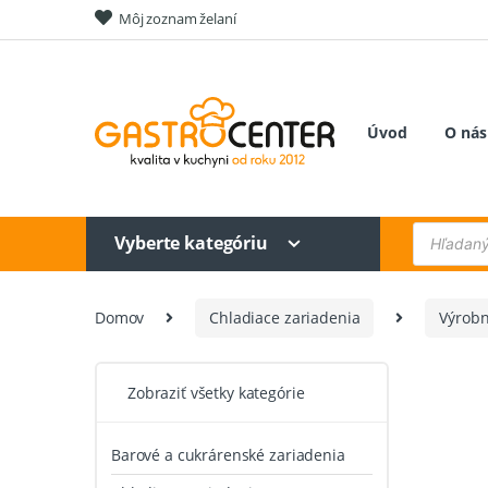
Skip
Skip
Môj zoznam želaní
to
to
navigation
content
Úvod
O nás
Products
Vyberte kategóriu
search
Domov
Chladiace zariadenia
Výrobn
Zobraziť všetky kategórie
Barové a cukrárenské zariadenia