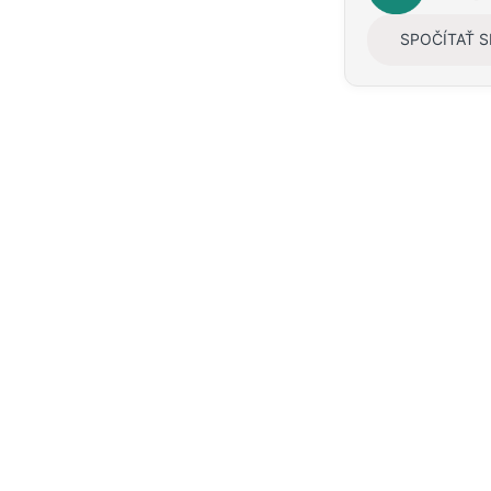
y
SPOČÍTAŤ 