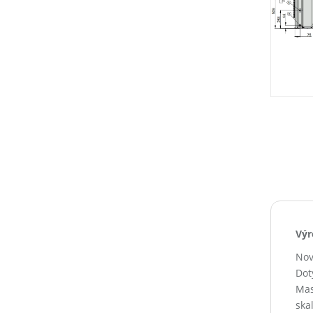
Výr
Nov
Dot
Mas
skal