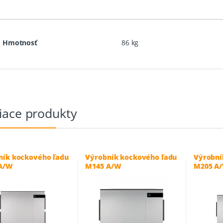
Hmotnosť
86 kg
iace produkty
ník kockového ľadu
Výrobník kockového ľadu
Výrobní
A/W
M145 A/W
M205 A