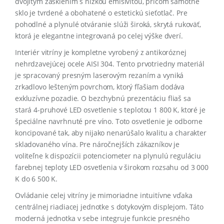
dvojitým zasklením s nízkou emisivitou, pričom samotné
sklo je tvrdené a obohatené o estetickú sieťotlač
.
Pre
pohodlné a plynulé otváranie slúži široká, skrytá rukoväť,
ktorá je elegantne integrovaná po celej výške dverí
.
Interiér vitríny je kompletne vyrobený z antikoróznej
nehrdzavejúcej ocele AISI 304
.
Tento prvotriedny materiál
je spracovaný presným laserovým rezaním a vyniká
zrkadlovo lešteným povrchom, ktorý fľašiam dodáva
exkluzívne pozadie
.
O bezchybnú prezentáciu fliaš sa
stará 4-pruhové LED osvetlenie s teplotou 1 800 K, ktoré je
špeciálne navrhnuté pre víno
.
Toto osvetlenie je odborne
koncipované tak, aby nijako nenarúšalo kvalitu a charakter
skladovaného vína
.
Pre náročnejších zákazníkov je
voliteľne k dispozícii potenciometer na plynulú reguláciu
farebnej teploty LED osvetlenia v širokom rozsahu od 3 000
K do 6 500 K
.
Ovládanie celej vitríny je mimoriadne intuitívne vďaka
centrálnej riadiacej jednotke s dotykovým displejom
.
Táto
moderná jednotka v sebe integruje funkcie presného