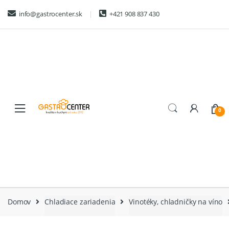
Skip
Skip
info@gastrocenter.sk
+421 908 837 430
to
to
navigation
content
0
Domov
Chladiace zariadenia
Vinotéky, chladničky na víno