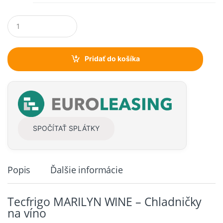
€7,253.31
Q
u
a
n
t
Pridať do košíka
i
t
y
SPOČÍTAŤ SPLÁTKY
Popis
Ďalšie informácie
Tecfrigo MARILYN WINE – Chladničky
na víno