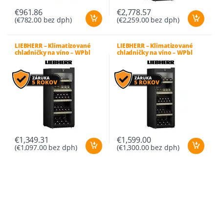
€
961.86
€
2,778.57
(
€
782.00
bez dph)
(
€
2,259.00
bez dph)
LIEBHERR – Klimatizované
LIEBHERR – Klimatizované
chladničky na víno – WPbl
chladničky na víno – WPbl
4601 GrandCru
5001 GrandCru
€
1,349.31
€
1,599.00
(
€
1,097.00
bez dph)
(
€
1,300.00
bez dph)