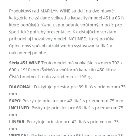
Produktový rad MARILYN WINE sa delí na dve hlavné
kategórie na základe veľkosti a kapacity (model 451 a 651),
ktoré ponúkajú rôzne usporiadanie vnútorných políc pre
špecifické potreby prezentácie
.
K existujúcim verziám
pribudol aj inovatívny model INCLINED, ktorý ponúka
úplne nový spôsob atraktívneho vystavovania fliaš v
naklonenej polohe
.
Séria 451 WINE
Tento model má vonkajšie rozmery 702 x
690 x 1910 mm (ŠxHxV) a vnútornú kapacitu 450 litrov
.
Čistá hmotnosť tohto zariadenia je 196 kg
.
DIAGONAL
: Poskytuje priestor pre 39 fliaš s priemerom 75
mm
.
EXPO
: Poskytuje priestor pre 42 fliaš s priemerom 75 mm
.
INCLINED
: Poskytuje priestor pre 66 fliaš s priemerom 75
mm
.
LINEAR
: Poskytuje priestor pre 42 fliaš s priemerom 75
mm
.
VERTICAL
: Poskytuje priestor pre 96 fliaš s priemerom 75