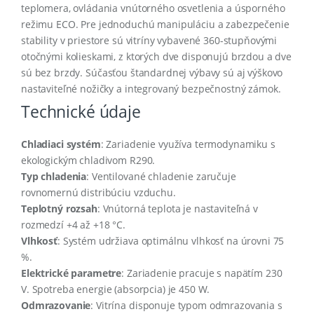
teplomera, ovládania vnútorného osvetlenia a úsporného
režimu ECO
.
Pre jednoduchú manipuláciu a zabezpečenie
stability v priestore sú vitríny vybavené 360-stupňovými
otočnými kolieskami, z ktorých dve disponujú brzdou a dve
sú bez brzdy
.
Súčasťou štandardnej výbavy sú aj výškovo
nastaviteľné nožičky a integrovaný bezpečnostný zámok
.
Technické údaje
Chladiaci systém
: Zariadenie využíva termodynamiku s
ekologickým chladivom R290
.
Typ chladenia
: Ventilované chladenie zaručuje
rovnomernú distribúciu vzduchu
.
Teplotný rozsah
: Vnútorná teplota je nastaviteľná v
rozmedzí +4 až +18 °C
.
Vlhkosť
: Systém udržiava optimálnu vlhkosť na úrovni 75
%
.
Elektrické parametre
: Zariadenie pracuje s napätím 230
V
.
Spotreba energie (absorpcia) je 450 W
.
Odmrazovanie
: Vitrína disponuje typom odmrazovania s