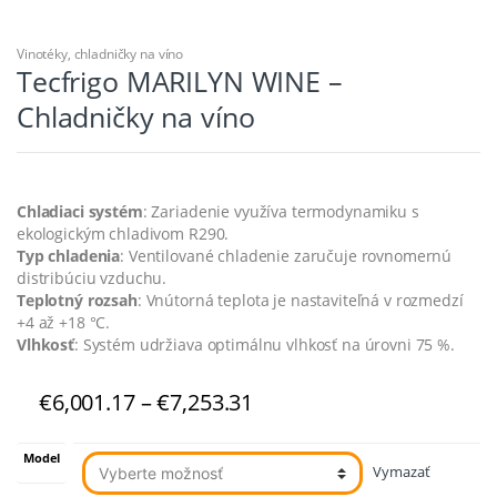
Vinotéky, chladničky na víno
Tecfrigo MARILYN WINE –
Chladničky na víno
Chladiaci systém
: Zariadenie využíva termodynamiku s
ekologickým chladivom R290
.
Typ chladenia
: Ventilované chladenie zaručuje rovnomernú
distribúciu vzduchu
.
Teplotný rozsah
: Vnútorná teplota je nastaviteľná v rozmedzí
+4 až +18 °C
.
Vlhkosť
: Systém udržiava optimálnu vlhkosť na úrovni 75 %
.
Price
€
6,001.17
–
€
7,253.31
range:
€6,001.17
Model
through
Vymazať