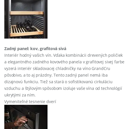
Zadný panel: kov, grafitová sivá
Interiér hodný vašich vín. Vďaka kombinácii drevených poličiek
a elegantného zadného kovového panela v grafitovej sivej farbe
vyzerá interiér skladovacej chladničky na víno GrandCru
pôsobivo, a to aj prázdny. Tento zadný panel nemá iba
dizajnovú funkciu. Tiež sa stará o sofistikovanú cirkuláciu
vzduchu a štýlovým spôsobom izoluje vaše vína od technológií
ukrytými za ním.
Vymeniteľné tesnenie dverí