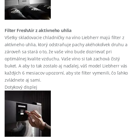
Filter FreshAir z aktívneho uhlia
Všetky skladovacie chladničky na víno Liebherr majú filter z
aktívneho uhlia, ktorý odstraňuje pachy akéhokoľvek druhu a
zároveň sa stará o to, že vaše víno bude dozrievať pri
optimálnej kvalite vzduchu. Vaše víno si tak zachová čistý
buket. A aby to tak zostalo aj naďalej, váš model Liebherr vás
každých 6 mesiacov upozorní, aby ste filter vymenili, čo ľahko
zvládnete aj sami.
Dotykový displej