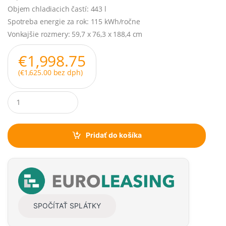
Objem chladiacich častí: 443 l
Spotreba energie za rok: 115 kWh/ročne
Vonkajšie rozmery: 59,7 x 76,3 x 188,4 cm
€
1,998.75
(
€
1,625.00
bez dph)
Q
u
a
n
t
Pridať do košíka
i
t
y
SPOČÍTAŤ SPLÁTKY