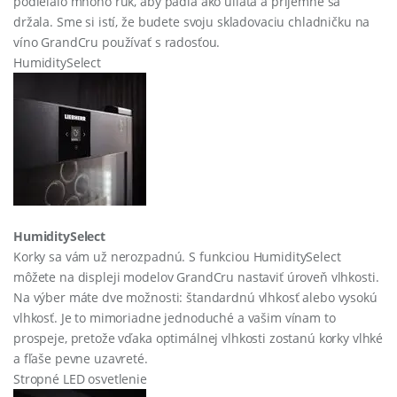
podieľalo mnoho rúk, aby padla ako uliata a príjemne sa
držala. Sme si istí, že budete svoju skladovaciu chladničku na
víno GrandCru používať s radosťou.
HumiditySelect
HumiditySelect
Korky sa vám už nerozpadnú. S funkciou HumiditySelect
môžete na displeji modelov GrandCru nastaviť úroveň vlhkosti.
Na výber máte dve možnosti: štandardnú vlhkosť alebo vysokú
vlhkosť. Je to mimoriadne jednoduché a vašim vínam to
prospeje, pretože vďaka optimálnej vlhkosti zostanú korky vlhké
a fľaše pevne uzavreté.
Stropné LED osvetlenie