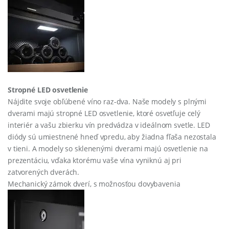
Stropné LED osvetlenie
Nájdite svoje obľúbené víno raz-dva. Naše modely s plnými
dverami majú stropné LED osvetlenie, ktoré osvetľuje celý
interiér a vašu zbierku vín predvádza v ideálnom svetle. LED
diódy sú umiestnené hneď vpredu, aby žiadna fľaša nezostala
v tieni. A modely so sklenenými dverami majú osvetlenie na
prezentáciu, vďaka ktorému vaše vína vyniknú aj pri
zatvorených dverách.
Mechanický zámok dverí, s možnosťou dovybavenia