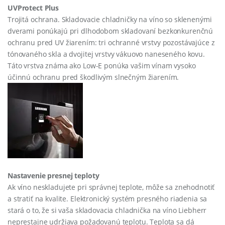
UVProtect Plus
Trojitá ochrana. Skladovacie chladničky na víno so sklenenými
dverami ponúkajú pri dlhodobom skladovaní bezkonkurenčnú
ochranu pred UV žiarením: tri ochranné vrstvy pozostávajúce z
tónovaného skla a dvojitej vrstvy vákuovo naneseného kovu.
Táto vrstva známa ako Low-E ponúka vašim vínam vysoko
účinnú ochranu pred škodlivým slnečným žiarením.
Nastavenie presnej teploty
Ak víno neskladujete pri správnej teplote, môže sa znehodnotiť
a stratiť na kvalite. Elektronický systém presného riadenia sa
stará o to, že si vaša skladovacia chladnička na víno Liebherr
neprestajne udržiava požadovanú teplotu. Teplota sa dá