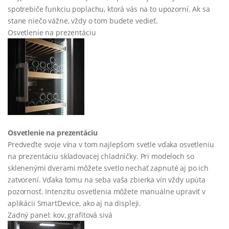
spotrebiče funkciu poplachu, ktorá vás na to upozorní. Ak sa
stane niečo vážne, vždy o tom budete vedieť.
Osvetlenie na prezentáciu
Osvetlenie na prezentáciu
Predveďte svoje vína v tom najlepšom svetle vďaka osvetleniu
na prezentáciu skladovacej chladničky. Pri modeloch so
sklenenými dverami môžete svetlo nechať zapnuté aj po ich
zatvorení. Vďaka tomu na seba vaša zbierka vín vždy upúta
pozornosť. Intenzitu osvetlenia môžete manuálne upraviť v
aplikácii SmartDevice, ako aj na displeji.
Zadný panel: kov, grafitová sivá