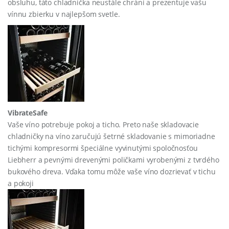
obsluhu, táto chladnička neustále chráni a prezentuje vašu
vínnu zbierku v najlepšom svetle.
VibrateSafe
Vaše víno potrebuje pokoj a ticho. Preto naše skladovacie
chladničky na víno zaručujú šetrné skladovanie s mimoriadne
tichými kompresormi špeciálne vyvinutými spoločnosťou
Liebherr a pevnými drevenými poličkami vyrobenými z tvrdého
bukového dreva. Vďaka tomu môže vaše víno dozrievať v tichu
a pokoji