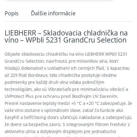
Popis
Ďalšie informácie
LIEBHERR – Skladovacia chladnička na
víno – WPbli 5231 GrandCru Selection
Objavte skladovaciu chladničku na víno LIEBHERR WPbli 5231
GrandCru Selection, navrhnutú pre milovníkov vína, ktorí
hľadajú dokonalosť v uskladnení ich cenných fľiaš. S kapacitou
až 229 fliaš Bordeaux, táto chladnička poskytuje ideálne
podmienky pre každý druh vína vďaka pokročilým
technológiám, ako sú VibrateSafe pre minimalizáciu vibrácií a
UVProtect Plus pre ochranu pred škodlivým UV žiarením.
Presné nastavenie teploty medzi +5 °C a +20 °C zabezpečuje, že
vaše víno zostane v optimálnom stave, zatiaľ čo funkcie ako
EasyFill a SelfClosing doors uľahčujú nakladanie a zabezpečujú,
že dvere sa bezpečne zavrú. S integrovaným filtrom FreshAir z
aktívneho uhlia a dotykovým displejom pre jednoduchú