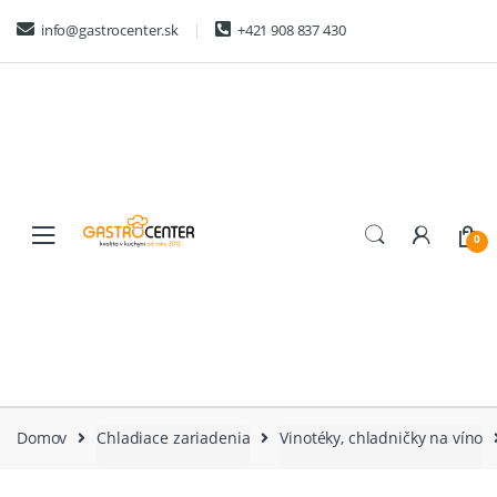
Skip
Skip
info@gastrocenter.sk
+421 908 837 430
to
to
navigation
content
0
Domov
Chladiace zariadenia
Vinotéky, chladničky na víno