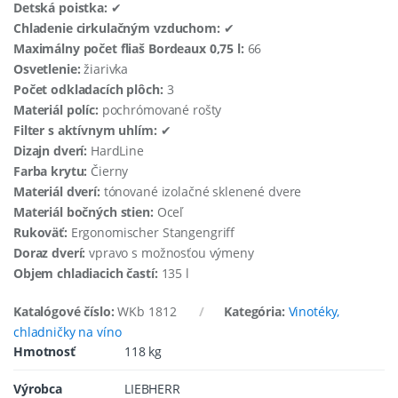
Detská poistka:
✔
Chladenie cirkulačným vzduchom:
✔
Maximálny počet fliaš Bordeaux 0,75 l:
66
Osvetlenie:
žiarivka
Počet odkladacích plôch:
3
Materiál políc:
pochrómované rošty
Filter s aktívnym uhlím:
✔
Dizajn dverí:
HardLine
Farba krytu:
Čierny
Materiál dverí:
tónované izolačné sklenené dvere
Materiál bočných stien:
Oceľ
Rukoväť:
Ergonomischer Stangengriff
Doraz dverí:
vpravo s možnosťou výmeny
Objem chladiacich častí:
135 l
Katalógové číslo:
WKb 1812
Kategória:
Vinotéky,
chladničky na víno
Hmotnosť
118 kg
Výrobca
LIEBHERR