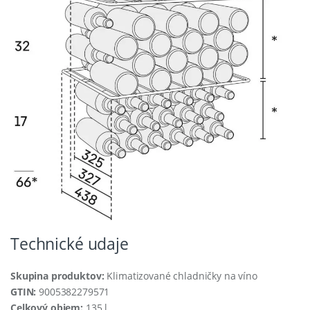
Technické udaje
Skupina produktov:
Klimatizované chladničky na víno
GTIN:
9005382279571
Celkový objem:
135 l