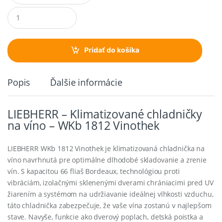
Q
u
a
n
t
Pridať do košíka
i
t
y
Popis
Ďalšie informácie
LIEBHERR – Klimatizované chladničky
na víno – WKb 1812 Vinothek
LIEBHERR WKb 1812 Vinothek je klimatizovaná chladnička na
víno navrhnutá pre optimálne dlhodobé skladovanie a zrenie
vín. S kapacitou 66 fliaš Bordeaux, technológiou proti
vibráciám, izolačnými sklenenými dverami chrániacimi pred UV
žiarením a systémom na udržiavanie ideálnej vlhkosti vzduchu,
táto chladnička zabezpečuje, že vaše vína zostanú v najlepšom
stave. Navyše, funkcie ako dverový poplach, detská poistka a