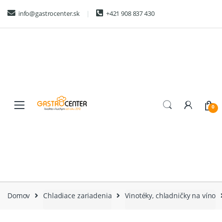
Skip
Skip
info@gastrocenter.sk
+421 908 837 430
to
to
navigation
content
0
Domov
Chladiace zariadenia
Vinotéky, chladničky na víno