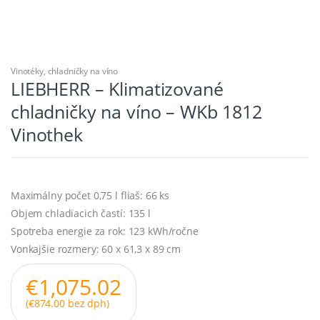
Vinotéky, chladničky na víno
LIEBHERR – Klimatizované
chladničky na víno – WKb 1812
Vinothek
Maximálny počet 0,75 l fliaš: 66 ks
Objem chladiacich častí: 135 l
Spotreba energie za rok: 123 kWh/ročne
Vonkajšie rozmery: 60 x 61,3 x 89 cm
€
1,075.02
(
€
874.00
bez dph)