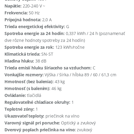
Napätie:
220-240 V ~
Frekvencia:
50 Hz
Prípojná hodnota:
2,0 A
Trieda energetickej efektivity:
G
Spotreba energie za 24 hodín:
0,337 kWh / 24 h (poznamenať
dve rôzne hodnoty spotreby za 24 hodín)
Spotreba energie za rok:
123 kWh/ročne
Klimatická trieda:
SN-ST
Hladina hluku:
38 dB
Trieda emisií hluku šíriaceho sa vzduchom:
C
Vonkajšie rozmery:
Výška / šírka / hĺbka 89 / 60 / 61,3 cm
Hmotnosť (bez balenia):
43 kg
Hmotnosť (s balením):
46 kg
Ovládanie:
tlačidlá
Regulovateľné chladiace okruhy:
1
Teplotné zóny:
1
Ukazovateľ teploty:
priečinok na víno
Varovný signál pri poruche:
Optický a zvukový
Dverový poplach priečinka na víno:
zvukový