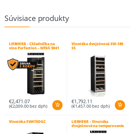
Súvisiace produkty
LIEBHERR – Chladnička na
Vinotéka dvojzónová SW-180
víno Perfection – WFbli 5041
SS
€
2,471.07
€
1,792.11
(
€
2,009.00
bez dph)
(
€
1,457.00
bez dph)
Vinotéka EW470DGC
LIEBHERR – Vinotéka
dvojzónová na temperovanie
vína – WTes 1672 Vinidor