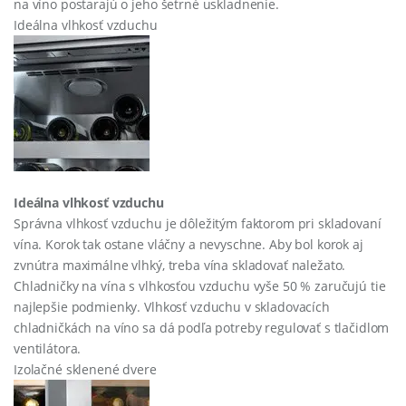
na víno postarajú o jeho šetrné uskladnenie.
Ideálna vlhkosť vzduchu
Ideálna vlhkosť vzduchu
Správna vlhkosť vzduchu je dôležitým faktorom pri skladovaní
vína. Korok tak ostane vláčny a nevyschne. Aby bol korok aj
zvnútra maximálne vlhký, treba vína skladovať naležato.
Chladničky na vína s vlhkosťou vzduchu vyše 50 % zaručujú tie
najlepšie podmienky. Vlhkosť vzduchu v skladovacích
chladničkách na víno sa dá podľa potreby regulovať s tlačidlom
ventilátora.
Izolačné sklenené dvere