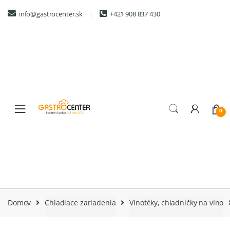
Skip
Skip
info@gastrocenter.sk
+421 908 837 430
to
to
navigation
content
0
Domov
Chladiace zariadenia
Vinotéky, chladničky na víno