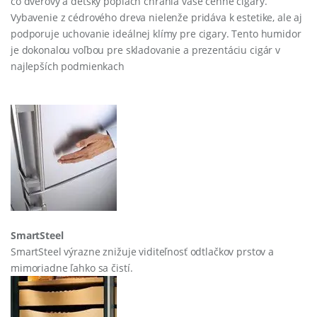
čo dverový a detský poplach chránia vaše cenné cigary.
Vybavenie z cédrového dreva nielenže pridáva k estetike, ale aj
podporuje uchovanie ideálnej klímy pre cigary. Tento humidor
je dokonalou voľbou pre skladovanie a prezentáciu cigár v
najlepších podmienkach
SmartSteel
SmartSteel výrazne znižuje viditeľnosť odtlačkov prstov a
mimoriadne ľahko sa čistí.