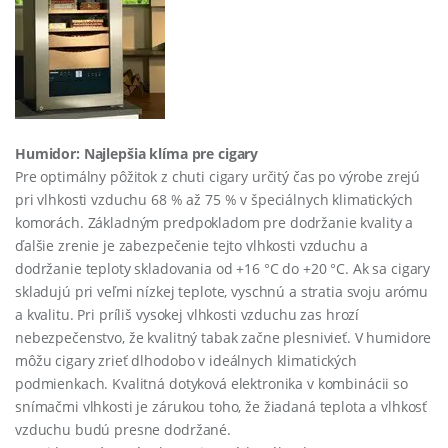
Humidor: Najlepšia klíma pre cigary
Pre optimálny pôžitok z chuti cigary určitý čas po výrobe zrejú
pri vlhkosti vzduchu 68 % až 75 % v špeciálnych klimatických
komorách. Základným predpokladom pre dodržanie kvality a
ďalšie zrenie je zabezpečenie tejto vlhkosti vzduchu a
dodržanie teploty skladovania od +16 °C do +20 °C. Ak sa cigary
skladujú pri veľmi nízkej teplote, vyschnú a stratia svoju arómu
a kvalitu. Pri príliš vysokej vlhkosti vzduchu zas hrozí
nebezpečenstvo, že kvalitný tabak začne plesnivieť. V humidore
môžu cigary zrieť dlhodobo v ideálnych klimatických
podmienkach. Kvalitná dotyková elektronika v kombinácii so
snímačmi vlhkosti je zárukou toho, že žiadaná teplota a vlhkosť
vzduchu budú presne dodržané.