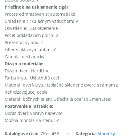
Priečinok na uskladnenie cigár:
Proces odmrazovania: automatické
Chladenie cirkulačným vzduchom: ✔
Osvetlenie: LED osvetlenie
Počet odkladacích plôch: 2
Prezentačný box: 2
Filter s aktívnym uhlím: ✔
Zámok: mechanický
Dizajn a materiály:
Dizajn dverí: HardLine
Farba krytu: Ušľachtilá oceľ
Materiál dverí/krytu: izolačné sklenené dvere s rámom z
nehrdzavejúcej ocele
Materiál bočných stien: Ušľachtilá oceľ so SmartSteel
Postavenie a inštalácia:
Doraz dverí: vpravo napevno
Možná montáž na stenu: ✔
Katalógové číslo:
ZKes 453
Kategória:
Vinotéky,