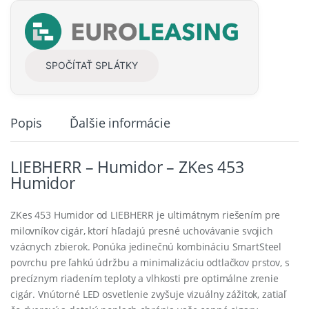
y
SPOČÍTAŤ SPLÁTKY
Popis
Ďalšie informácie
LIEBHERR – Humidor – ZKes 453
Humidor
ZKes 453 Humidor od LIEBHERR je ultimátnym riešením pre
milovníkov cigár, ktorí hľadajú presné uchovávanie svojich
vzácnych zbierok. Ponúka jedinečnú kombináciu SmartSteel
povrchu pre ľahkú údržbu a minimalizáciu odtlačkov prstov, s
precíznym riadením teploty a vlhkosti pre optimálne zrenie
cigár. Vnútorné LED osvetlenie zvyšuje vizuálny zážitok, zatiaľ