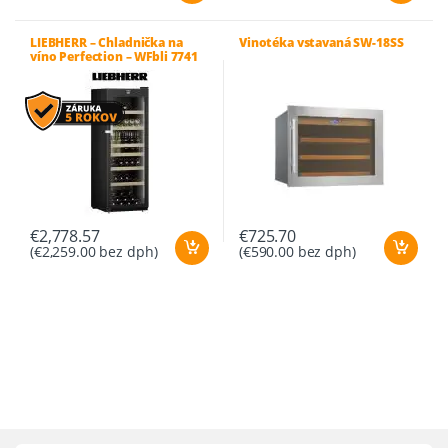
LIEBHERR – Chladnička na
Vinotéka vstavaná SW-18SS
víno Perfection – WFbli 7741
€
2,778.57
€
725.70
(
€
2,259.00
bez dph)
(
€
590.00
bez dph)