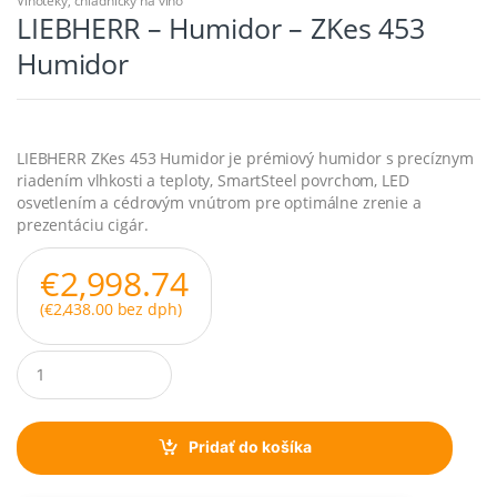
Vinotéky, chladničky na víno
LIEBHERR – Humidor – ZKes 453
Humidor
LIEBHERR ZKes 453 Humidor je prémiový humidor s precíznym
riadením vlhkosti a teploty, SmartSteel povrchom, LED
osvetlením a cédrovým vnútrom pre optimálne zrenie a
prezentáciu cigár.
€
2,998.74
(
€
2,438.00
bez dph)
Q
u
a
n
t
Pridať do košíka
i
t