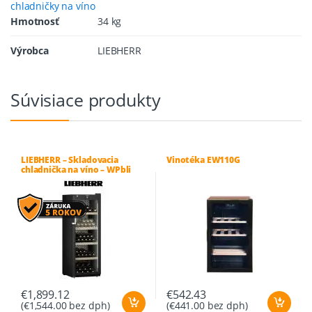
chladničky na víno
Hmotnosť
34 kg
Výrobca
LIEBHERR
Súvisiace produkty
LIEBHERR – Skladovacia
Vinotéka EW110G
chladnička na víno – WPbli
5031 GrandCru Selection
€
1,899.12
€
542.43
(
€
1,544.00
bez dph)
(
€
441.00
bez dph)