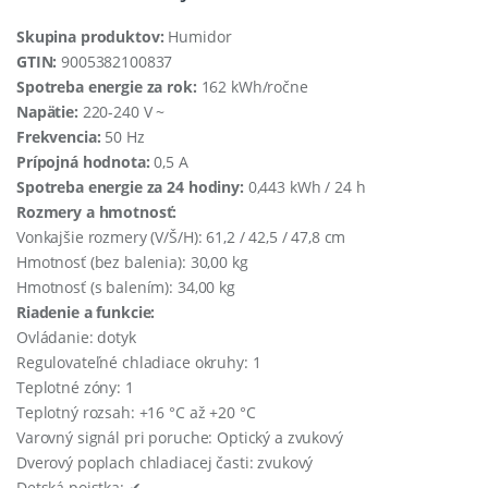
Skupina produktov:
Humidor
GTIN:
9005382100837
Spotreba energie za rok:
162 kWh/ročne
Napätie:
220-240 V ~
Frekvencia:
50 Hz
Prípojná hodnota:
0,5 A
Spotreba energie za 24 hodiny:
0,443 kWh / 24 h
Rozmery a hmotnosť:
Vonkajšie rozmery (V/Š/H): 61,2 / 42,5 / 47,8 cm
Hmotnosť (bez balenia): 30,00 kg
Hmotnosť (s balením): 34,00 kg
Riadenie a funkcie:
Ovládanie: dotyk
Regulovateľné chladiace okruhy: 1
Teplotné zóny: 1
Teplotný rozsah: +16 °C až +20 °C
Varovný signál pri poruche: Optický a zvukový
Dverový poplach chladiacej časti: zvukový
Detská poistka: ✔