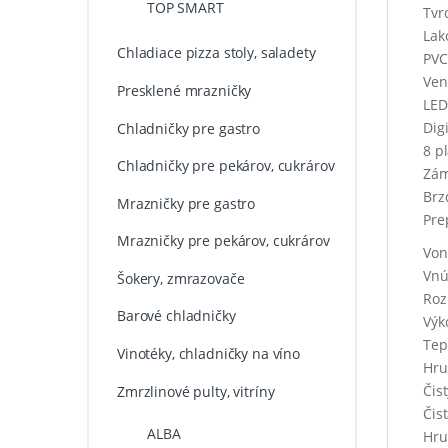
TOP SMART
Tvr
Lak
Chladiace pizza stoly, saladety
PVC
Ven
Presklené mrazničky
LED
Dig
Chladničky pre gastro
8 p
Chladničky pre pekárov, cukrárov
Zám
Brz
Mrazničky pre gastro
Pre
Mrazničky pre pekárov, cukrárov
Von
Vnú
Šokery, zmrazovače
Roz
Barové chladničky
Výk
Tep
Vinotéky, chladničky na víno
Hru
Čis
Zmrzlinové pulty, vitríny
Čis
ALBA
Hru