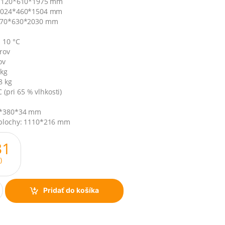
 1120*610*1975 mm
 1024*460*1504 mm
1170*630*2030 mm
 10 °C
rov
ov
 kg
8 kg
C (pri 65 % vlhkosti)
92*380*34 mm
plochy: 1110*216 mm
31
)
Pridať do košíka