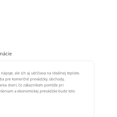
rmácie
ápoje, ale ich aj udržiava na ideálnej teplote.
oľba pre komerčné prevádzky, obchody,
árania dverí, čo zákazníkom pomôže pri
ešeniam a ekonomickej prevádzke bude toto