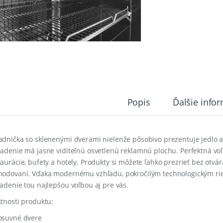
Popis
Ďalšie info
adnička so sklenenými dverami nielenže pôsobivo prezentuje jedlo a n
iadenie má jasne viditeľnú osvetlenú reklamnú plochu. Perfektná v
taurácie, bufety a hotely. Produkty si môžete ľahko prezrieť bez otv
hodovaní. Vďaka modernému vzhľadu, pokročilým technologickým ri
iadenie tou najlepšou voľbou aj pre vás.
stnosti produktu:
osuvné dvere