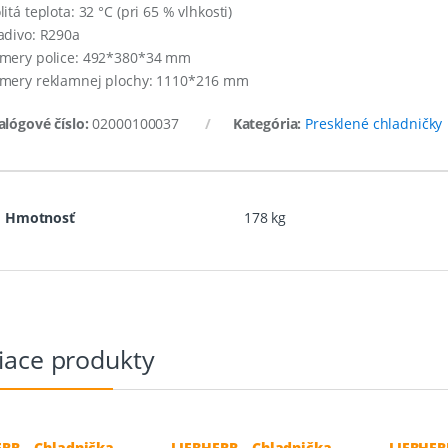
itá teplota: 32 °C (pri 65 % vlhkosti)
adivo: R290a
mery police: 492*380*34 mm
mery reklamnej plochy: 1110*216 mm
alógové číslo:
02000100037
Kategória:
Presklené chladničky
Hmotnosť
178 kg
iace produkty
RR – Chladnička
LIEBHERR – Chladnička
LIEBHER