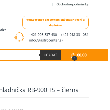
Obchodné podmienky
takt
+421 908 837 430 | +421 948 331 081
info@gastrocenter.sk
€
0.00
HĽADAŤ
0
hladnička RB-900HS – čierna