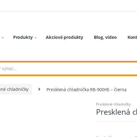
Produkty
Akciové produkty
Blog, video
Kon
ené chladničky
Presklená chladnička RB-900HS – čierna
Presklené chladničky
Presklená c