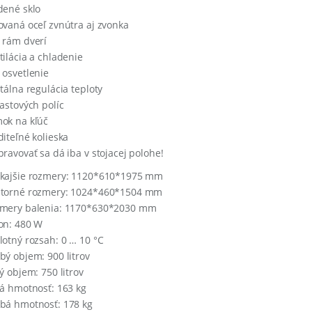
dené sklo
ovaná oceľ zvnútra aj zvonka
 rám dverí
tilácia a chladenie
 osvetlenie
itálna regulácia teploty
lastových políc
ok na kľúč
diteľné kolieska
pravovať sa dá iba v stojacej polohe!
kajšie rozmery: 1120*610*1975 mm
torné rozmery: 1024*460*1504 mm
mery balenia: 1170*630*2030 mm
on: 480 W
lotný rozsah: 0 … 10 °C
bý objem: 900 litrov
tý objem: 750 litrov
tá hmotnosť: 163 kg
bá hmotnosť: 178 kg