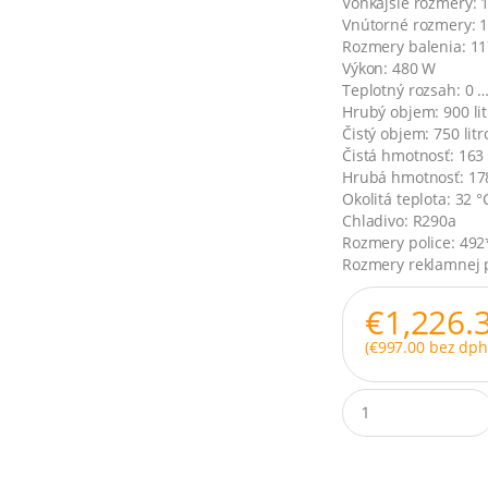
Vonkajšie rozmery:
Vnútorné rozmery:
Rozmery balenia: 
Výkon: 480 W
Teplotný rozsah: 0 …
Hrubý objem: 900 lit
Čistý objem: 750 litr
Čistá hmotnosť: 163
Hrubá hmotnosť: 17
Okolitá teplota: 32 °
Chladivo: R290a
Rozmery police: 4
Rozmery reklamnej 
€
1,226.
(
€
997.00
bez dph
Q
u
a
n
t