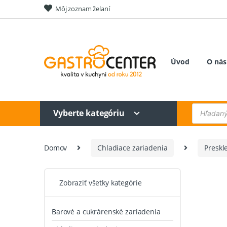
Skip
Skip
Môj zoznam želaní
to
to
navigation
content
Úvod
O nás
Products
Vyberte kategóriu
search
Domov
Chladiace zariadenia
Preskl
Zobraziť všetky kategórie
Barové a cukrárenské zariadenia