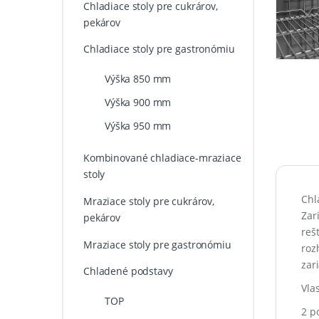
Chladiace stoly pre cukrárov,
pekárov
Chladiace stoly pre gastronómiu
Výška 850 mm
Výška 900 mm
Výška 950 mm
Kombinované chladiace-mraziace
stoly
Chl
Mraziace stoly pre cukrárov,
Zar
pekárov
reš
Mraziace stoly pre gastronómiu
roz
zar
Chladené podstavy
Vla
TOP
2 p