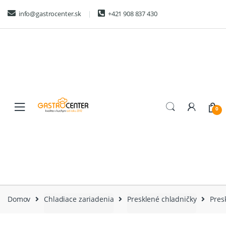
Skip
Skip
info@gastrocenter.sk
+421 908 837 430
to
to
navigation
content
0
Domov
Chladiace zariadenia
Presklené chladničky
Pres