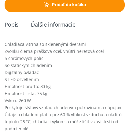
t
Pridať do košíka
i
t
y
Popis
Ďalšie informácie
Chladiaca vitrína so sklenenými dverami
Zvonku čierna prášková oceľ, vnútri nerezová oceľ
5 chrómových políc
So statickým chladením
Digitálny ovládač
S LED osvetlením
Hmotnosť brutto: 80 kg
Hmotnosť čistá: 75 kg
Výkon: 260 W
Poskytuje štýlový vzhľad chladeným potravinám a nápojom
Údaje o chladení platia pre 60 % vlhkosť vzduchu a okolitú
teplotu 25 °C, chladiaci výkon sa môže líšiť v závislosti od
podmienok!