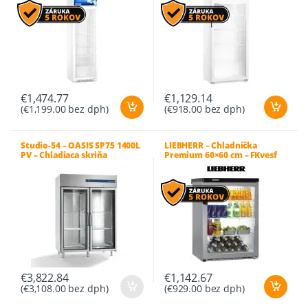
€
1,474.77
€
1,129.14
(
€
1,199.00
bez dph)
(
€
918.00
bez dph)
Studio-54 – OASIS SP75 1400L
LIEBHERR – Chladnička
PV – Chladiaca skriňa
Premium 60×60 cm – FKvesf
presklená
1803
€
3,822.84
€
1,142.67
(
€
3,108.00
bez dph)
(
€
929.00
bez dph)