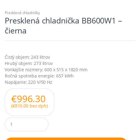
Presklené chladničky
Presklená chladnička BB600W1 –
čierna
Čistý objem: 243 litrov
Hrubý objem: 273 litrov
Vonkajšie rozmery: 600 x 515 x 1820 mm
Ročná spotreba energie: 657 kWh
Napájanie: 220 V/50 Hz
€
996.30
(
€
810.00
bez dph)
Q
u
a
n