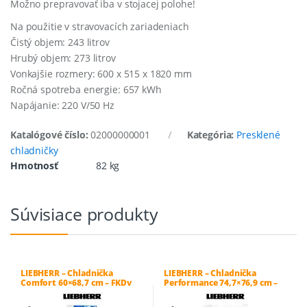
Možno prepravovať iba v stojacej polohe!
Na použitie v stravovacích zariadeniach
Čistý objem: 243 litrov
Hrubý objem: 273 litrov
Vonkajšie rozmery: 600 x 515 x 1820 mm
Ročná spotreba energie: 657 kWh
Napájanie: 220 V/50 Hz
Katalógové číslo:
02000000001
Kategória:
Presklené
chladničky
Hmotnosť
82 kg
Súvisiace produkty
LIEBHERR – Chladnička
LIEBHERR – Chladnička
Comfort 60×68,7 cm – FKDv
Performance 74,7×76,9 cm –
4213
MRFvc 5511