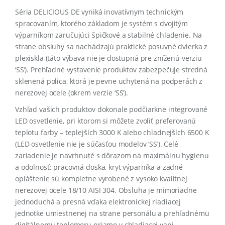
Séria DELICIOUS DE vyniká inovatívnym technickým
spracovaním, ktorého základom je systém s dvojitým
výparníkom zaručujúci špičkové a stabilné chladenie. Na
strane obsluhy sa nachádzajú praktické posuvné dvierka z
plexiskla (táto výbava nie je dostupná pre zníženú verziu
‘SS’). Prehľadné vystavenie produktov zabezpečuje stredná
sklenená polica, ktorá je pevne uchytená na podperách z
nerezovej ocele (okrem verzie ‘SS’).
Vzhľad vašich produktov dokonale podčiarkne integrované
LED osvetlenie, pri ktorom si môžete zvoliť preferovanú
teplotu farby – teplejších 3000 K alebo chladnejších 6500 K
(LED osvetlenie nie je súčasťou modelov ‘SS’). Celé
zariadenie je navrhnuté s dôrazom na maximálnu hygienu
a odolnosť: pracovná doska, kryt výparníka a zadné
opláštenie sú kompletne vyrobené z vysoko kvalitnej
nerezovej ocele 18/10 AISI 304. Obsluha je mimoriadne
jednoduchá a presná vďaka elektronickej riadiacej
jednotke umiestnenej na strane personálu a prehľadnému
digitálnemu teplomeru priamo v chladiacej vani.