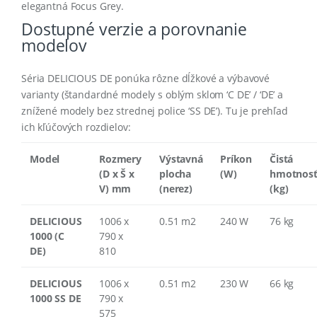
elegantná Focus Grey.
Dostupné verzie a porovnanie
modelov
Séria DELICIOUS DE ponúka rôzne dĺžkové a výbavové
varianty (štandardné modely s oblým sklom ‘C DE’ / ‘DE’ a
znížené modely bez strednej police ‘SS DE’). Tu je prehľad
ich kľúčových rozdielov:
Model
Rozmery
Výstavná
Príkon
Čistá
(D x Š x
plocha
(W)
hmotnos
V) mm
(nerez)
(kg)
DELICIOUS
1006 x
0.51 m2
240 W
76 kg
1000 (C
790 x
DE)
810
DELICIOUS
1006 x
0.51 m2
230 W
66 kg
1000 SS DE
790 x
575