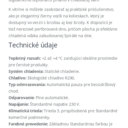
K vitríne si môžete zaobstarať aj praktické príslušenstvo,
ako je elegantný čierny vozík na kolieskach, ktorý je
dostupný vo verzii s brzdou aj bez brzdy. K dispozícii je
tiež nerezové perforované dno, pričom plocha je efektívne
chladená vďaka zabudovanej špirále na dne.
Technické údaje
Teplotný rozsah:
+2 až +4 °C zaisťujúci ideálne prostredie
pre čerstvé produkty.
Systém chladenia:
Statické chladenie.
Chladivo:
Ekologické chladivo R290.
Typ odmrazovania:
Automatická pauza pre bezúdržbový
chod.
Odparovanie:
Plne automatické.
Napájanie:
Štandardné napätie 230 V.
Klimatická trieda:
Trieda 3, prispôsobená pre štandardné
komerčné podmienky.
Farebné prevedenie:
Základnou štandardnou farbou je