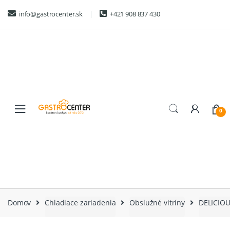
Skip
Skip
info@gastrocenter.sk
+421 908 837 430
to
to
navigation
content
0
Domov
Chladiace zariadenia
Obslužné vitríny
DELICIO