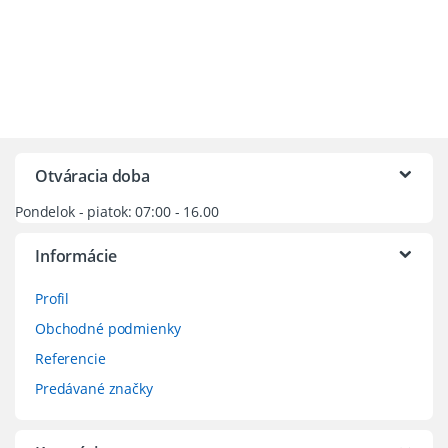
through
má
€3,030.72
viacero
variantov.
Možnosti
si
môžete
vybrať
na
Otváracia doba
stránke
Pondelok - piatok: 07:00 - 16.00
produktu.
Informácie
Profil
Obchodné podmienky
Referencie
Predávané značky