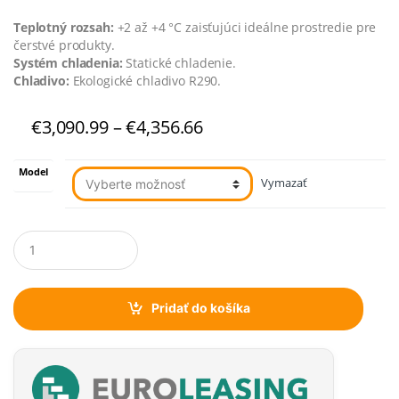
Teplotný rozsah:
+2 až +4 °C zaisťujúci ideálne prostredie pre
čerstvé produkty.
Systém chladenia:
Statické chladenie.
Chladivo:
Ekologické chladivo R290.
Price
€
3,090.99
–
€
4,356.66
range:
€3,090.99
Model
through
Vymazať
€4,356.66
Q
u
a
n
t
Pridať do košíka
i
t
y