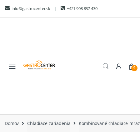
Skip
Skip
info@gastrocenter.sk
+421 908 837 430
to
to
navigation
content
0
Domov
Chladiace zariadenia
Kombinované chladiace-mrazi