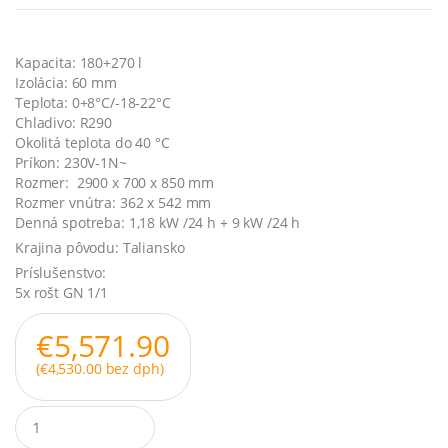
Kapacita: 180+270 l
Izolácia: 60 mm
Teplota: 0+8°C/-18-22°C
Chladivo: R290
Okolitá teplota do 40 °C
Príkon: 230V-1N~
Rozmer: 2900 x 700 x 850 mm
Rozmer vnútra: 362 x 542 mm
Denná spotreba: 1,18 kW /24 h + 9 kW /24 h
Krajina pôvodu: Taliansko
Príslušenstvo:
5x rošt GN 1/1
€
5,571.90
(
€
4,530.00
bez dph)
Q
u