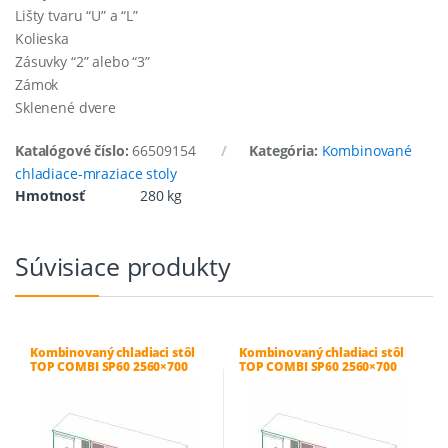
Lišty tvaru “U” a “L”
Kolieska
Zásuvky “2” alebo “3”
Zámok
Sklenené dvere
Katalógové číslo:
66509154
Kategória:
Kombinované
chladiace-mraziace stoly
Hmotnosť
280 kg
Súvisiace produkty
Kombinovaný chladiaci stôl
Kombinovaný chladiaci stôl
TOP COMBI SP60 2560×700
TOP COMBI SP60 2560×700
H660 0+8°C/0+8°C
H660 -18-20°C/0+8°C