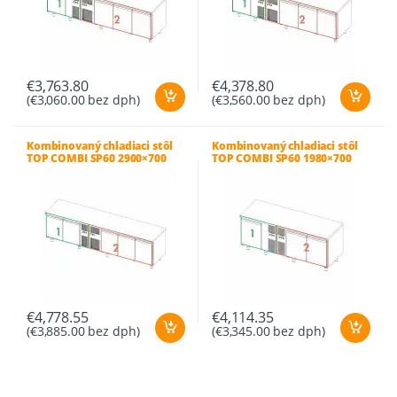
€
3,763.80
€
4,378.80
(
€
3,060.00
bez dph)
(
€
3,560.00
bez dph)
Kombinovaný chladiaci stôl
Kombinovaný chladiaci stôl
TOP COMBI SP60 2900×700
TOP COMBI SP60 1980×700
H660 -18-22°C/0+8°C
H660 -18-20°C/0+8°C
€
4,778.55
€
4,114.35
(
€
3,885.00
bez dph)
(
€
3,345.00
bez dph)