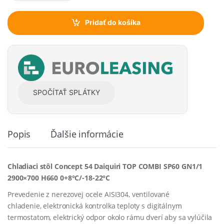
a
n
t
Pridať do košíka
i
t
y
SPOČÍTAŤ SPLÁTKY
Popis
Ďalšie informácie
Chladiaci stôl Concept 54 Daiquiri TOP COMBI SP60 GN1/1
2900×700 H660 0+8°C/-18-22°C
Prevedenie z nerezovej ocele AISI304, ventilované
chladenie, e
lektronická
kontrolka teploty
s
digitálnym
termostatom, elektrický odpor okolo rámu dverí aby sa vylúčila