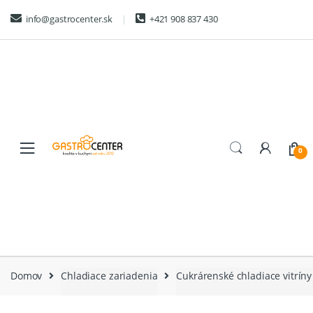
Skip
Skip
info@gastrocenter.sk
+421 908 837 430
to
to
navigation
content
0
Domov
Chladiace zariadenia
Cukrárenské chladiace vitríny