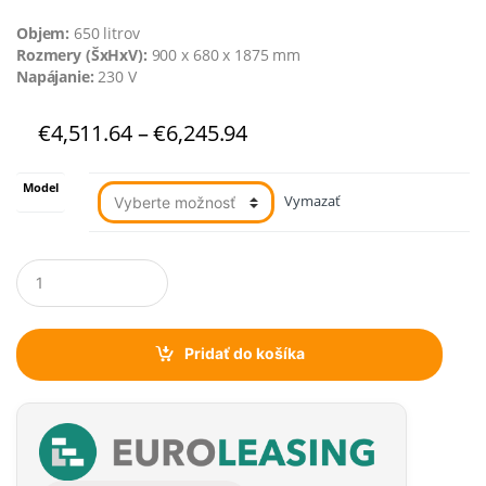
Objem:
650 litrov
Rozmery (ŠxHxV):
900 x 680 x 1875 mm
Napájanie:
230 V
Price
€
4,511.64
–
€
6,245.94
range:
€4,511.64
Model
through
Vymazať
€6,245.94
Q
u
a
n
t
Pridať do košíka
i
t
y