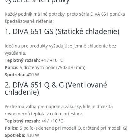
Každý podnik má iné potreby, preto séria DIVA 651 ponúka
špecializované riešenia:
1. DIVA 651 GS (Statické chladenie)
Ideálna pre produkty vyžadujúce jemné chladenie bez
vysúšania.
Teplotný rozsah:
+4 / +10 °C
Police:
5 drôtených políc (750×470 mm)
Spotreba:
400 W
2. DIVA 651 Q & G (Ventilované
chladenie)
Perfektná voľba pre nápoje a zákusky, kde je dôležitá
rovnomerná teplota v celom priestore.
Teplotný rozsah:
+4 / +10 °C
Police:
5 políc (sklenené pri modeli Q, drôtené pri modeli G)
Spotreba:
430 W