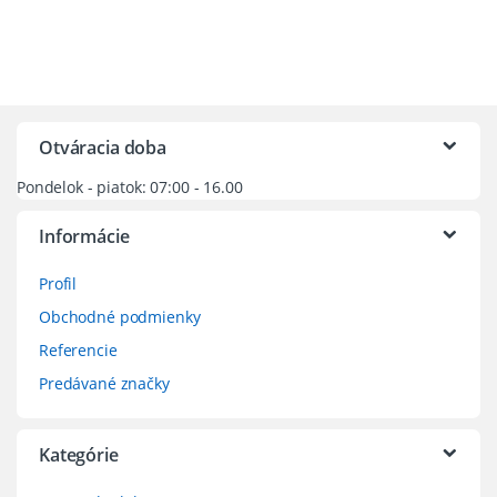
variantov.
variantov.
Možnosti
Možnosti
si
si
môžete
môžete
vybrať
vybrať
na
na
Otváracia doba
stránke
stránke
Pondelok - piatok: 07:00 - 16.00
produktu.
produktu.
Informácie
Profil
Obchodné podmienky
Referencie
Predávané značky
Kategórie