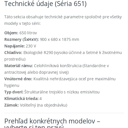
Technické údaje (Séria 651)
Táto sekcia obsahuje technické parametre spoločné pre všetky
modely v tejto sérii:
Objem:
650 litrov
Rozmery (ŠxHxV):
900 x 680 x 1875 mm
Napájanie:
230 V
Chladivo:
Ekologické R290 (vysoko účinné a šetrné k životnému
prostrediu)
Materiál rámu:
Celohliníková konštrukcia (štandardne v
antracitovej alebo dopravnej sivej)
Vnútorné dno:
Kvalitná nehrdzavejúca oceľ pre maximálnu
hygienu
Typ dverí:
Štrukturálne trojsklo s nízkou emisivitou
Klimatická trieda:
4
Zámok:
Voliteľný (na objednávku)
Prehľad konkrétnych modelov –
vyberte si ten pravý