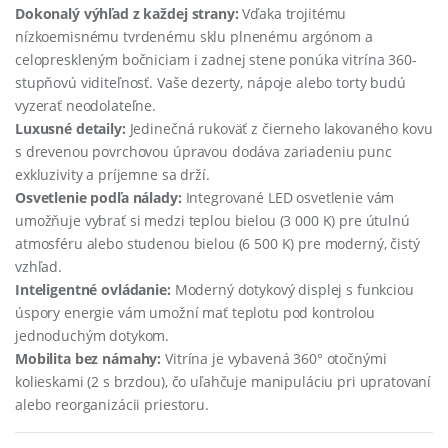
Dokonalý výhľad z každej strany:
Vďaka trojitému
nízkoemisnému tvrdenému sklu plnenému argónom a
celopreskleným bočniciam i zadnej stene ponúka vitrína 360-
stupňovú viditeľnosť. Vaše dezerty, nápoje alebo torty budú
vyzerať neodolateľne.
Luxusné detaily:
Jedinečná rukoväť z čierneho lakovaného kovu
s drevenou povrchovou úpravou dodáva zariadeniu punc
exkluzivity a príjemne sa drží.
Osvetlenie podľa nálady:
Integrované LED osvetlenie vám
umožňuje vybrať si medzi teplou bielou (3 000 K) pre útulnú
atmosféru alebo studenou bielou (6 500 K) pre moderný, čistý
vzhľad.
Inteligentné ovládanie:
Moderný dotykový displej s funkciou
úspory energie vám umožní mať teplotu pod kontrolou
jednoduchým dotykom.
Mobilita bez námahy:
Vitrína je vybavená 360° otočnými
kolieskami (2 s brzdou), čo uľahčuje manipuláciu pri upratovaní
alebo reorganizácii priestoru.