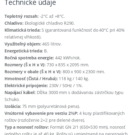
Technické údaje
Teplotný rozsah:
-2°C až +8°C.
Chladivo:
Ekologické chladivo R290.
Klimatická trieda:
5 (garantovaná funkčnosť do 40°C pri 40%
relatívnej vlhkosti).
Využiteľný objem:
465 litrov.
Energetická trieda:
B.
Ročná spotreba energie:
442 kWh/rok.
Rozmery (Š x H x V):
730 x 835 x 2095 mm.
Rozmery v obale (Š x H x V):
800 x 900 x 2300 mm.
Hmotnosť (Čistá / Hrubá):
118 kg / 140 kg.
Elektrické pripojenie:
230V / 50Hz / 1N.
Napájací kábel:
Dĺžka 3000 mm s dodávanou zástrčkou typu
Schuko.
Izolácia:
75 mm (polyuretánová pena).
Vnútorné vybavenie pre verziu 2½P:
4 kusy plastifikovaných
roštov (rozloženie 2+2 pre delené dvere).
Typ a nosnosť roštov:
Formát GN 2/1 (650×530 mm), nosnosť
jedného roštu je až 40 kg. Rošty sú umiestnené na nerezových