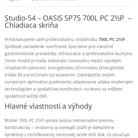
Studio-54 – OASIS SP75 700L PC 2½P –
Chladiaca skriňa
Predstavujeme vám profesionálnu chladničku
700L PC 2½P
,
špičkové zariadenie navrhnuté špeciálne pre náročné
gastronomické prevádzky, reštaurácie a profesionálne kuchyne.
Tento model prináša dokonalú rovnováhu medzi vysokým
chladiacim výkonom, energetickou účinnosťou (Energetická
trieda B) a precíznym spracovaním. Zabezpečte svojim
surovinám optimálne podmienky skladovania vďaka moderným
technológiám a spoľahlivej konštrukcii, na ktorú sa môžete
spoľahnúť každý deň.
Hlavné vlastnosti a výhody
Model 700L PC 2½P vyniká svojou mimoriadne pevnou
konštrukciou – vnútorný aj vonkajší plášť je kompletne
vyrobený z certifikovanej nerezovej ocele AISI 304, čo zaručuje