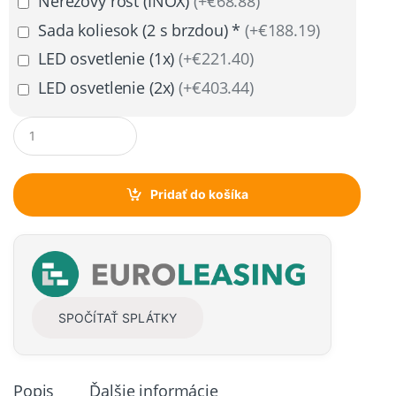
Nerezový rošt (INOX)
(+€68.88)
Sada koliesok (2 s brzdou) *
(+€188.19)
LED osvetlenie (1x)
(+€221.40)
LED osvetlenie (2x)
(+€403.44)
Q
u
a
n
t
Pridať do košíka
i
t
y
SPOČÍTAŤ SPLÁTKY
Popis
Ďalšie informácie