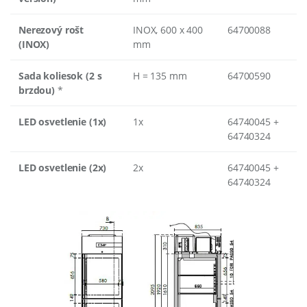
Nerezový rošt
INOX, 600 x 400
64700088
(INOX)
mm
Sada koliesok (2 s
H = 135 mm
64700590
brzdou)
*
LED osvetlenie (1x)
1x
64740045 +
64740324
LED osvetlenie (2x)
2x
64740045 +
64740324