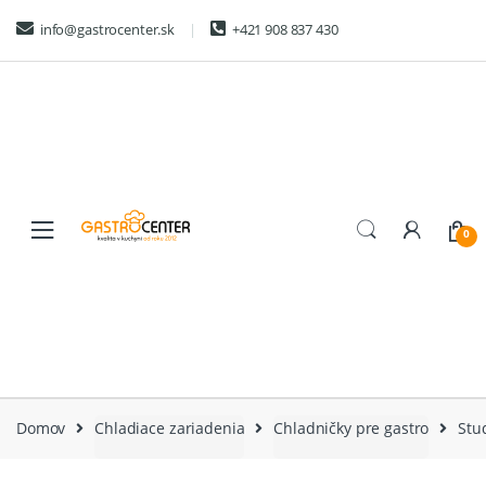
Skip
Skip
info@gastrocenter.sk
+421 908 837 430
to
to
navigation
content
0
Domov
Chladiace zariadenia
Chladničky pre gastro
Stu