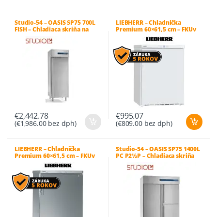
Studio-54 – OASIS SP75 700L
LIEBHERR – Chladnička
FISH – Chladiaca skriňa na
Premium 60×61,5 cm – FKUv
ryby
1610
€
2,442.78
€
995.07
(
€
1,986.00
bez dph)
(
€
809.00
bez dph)
LIEBHERR – Chladnička
Studio-54 – OASIS SP75 1400L
Premium 60×61,5 cm – FKUv
PC P2½P – Chladiaca skriňa
1660