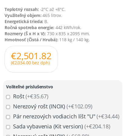
Teplotný rozsah:
-2°C až +8°C.
Využiteľný objem:
465 litrov.
Energetická trieda:
B.
Ročná spotreba energie:
442 kWh/rok.
Rozmery (Š x H x V):
730 x 835 x 2095 mm.
Hmotnosť (Čistá / Hrubá):
118 kg / 140 kg.
€
2,501.82
(
€
2,034.00
bez dph)
Voliteľné príslušenstvo
Rošt
(+€35.67)
Nerezový rošt (INOX)
(+€102.09)
Pár nerezových vodiacich líšt "U"
(+€34.44)
Sada vybavenia (Kit version)
(+€204.18)