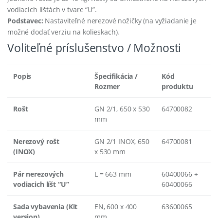
vodiacich lištách v tvare “U”.
Podstavec:
Nastaviteľné nerezové nožičky (na vyžiadanie je
možné dodať verziu na kolieskach).
Voliteľné príslušenstvo / Možnosti
Popis
Špecifikácia /
Kód
Rozmer
produktu
Rošt
GN 2/1, 650 x 530
64700082
mm
Nerezový rošt
GN 2/1 INOX, 650
64700081
(INOX)
x 530 mm
Pár nerezových
L = 663 mm
60400066 +
vodiacich líšt “U”
60400066
Sada vybavenia (Kit
EN, 600 x 400
63600065
version)
mm