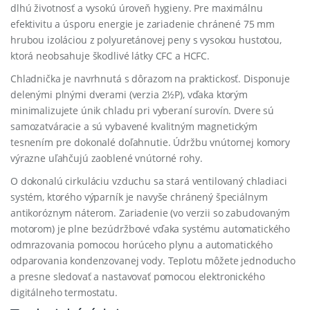
dlhú životnosť a vysokú úroveň hygieny. Pre maximálnu
efektivitu a úsporu energie je zariadenie chránené 75 mm
hrubou izoláciou z polyuretánovej peny s vysokou hustotou,
ktorá neobsahuje škodlivé látky CFC a HCFC.
Chladnička je navrhnutá s dôrazom na praktickosť. Disponuje
delenými plnými dverami (verzia 2½P), vďaka ktorým
minimalizujete únik chladu pri vyberaní surovín. Dvere sú
samozatváracie a sú vybavené kvalitným magnetickým
tesnením pre dokonalé doľahnutie. Údržbu vnútornej komory
výrazne uľahčujú zaoblené vnútorné rohy.
O dokonalú cirkuláciu vzduchu sa stará ventilovaný chladiaci
systém, ktorého výparník je navyše chránený špeciálnym
antikoróznym náterom. Zariadenie (vo verzii so zabudovaným
motorom) je plne bezúdržbové vďaka systému automatického
odmrazovania pomocou horúceho plynu a automatického
odparovania kondenzovanej vody. Teplotu môžete jednoducho
a presne sledovať a nastavovať pomocou elektronického
digitálneho termostatu.