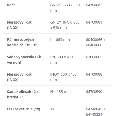
Rošt
GN 2/1, 650 x 530
64700082
mm
Nerezový rošt
GN 2/1 INOX, 650
64700081
(INOX)
x 530 mm
Pár nerezových
L = 663 mm
60400066 +
vodiacich líšt “U”
60400066
Sada vybavenia (Kit
EN, 600 x 400
63600065
version)
mm
Nerezový rošt
INOX, 600 x 400
64700088
(INOX)
mm
Sada koliesok (2 s
H = 135 mm
64700590
brzdou)
*
LED osvetlenie (1x)
1x
64740045 +
64740324