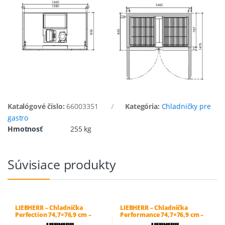
Katalógové číslo:
66003351
Kategória:
Chladničky pre
gastro
Hmotnosť
255 kg
Súvisiace produkty
LIEBHERR – Chladnička
LIEBHERR – Chladnička
Perfection 74,7×76,9 cm –
Performance 74,7×76,9 cm –
FRFCvg 5501
FRFvg 6501