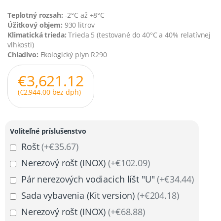
Teplotný rozsah:
-2°C až +8°C
Úžitkový objem:
930 litrov
Klimatická trieda:
Trieda 5 (testované do 40°C a 40% relatívnej
vlhkosti)
Chladivo:
Ekologický plyn R290
€
3,621.12
(
€
2,944.00
bez dph)
Voliteľné príslušenstvo
Rošt
(+€35.67)
Nerezový rošt (INOX)
(+€102.09)
Pár nerezových vodiacich líšt "U"
(+€34.44)
Sada vybavenia (Kit version)
(+€204.18)
Nerezový rošt (INOX)
(+€68.88)