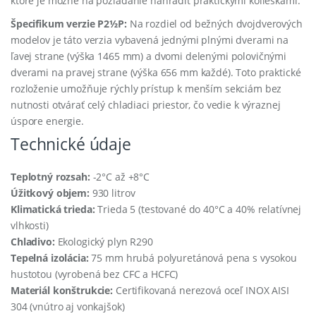
ktoré je možné na požiadanie nahradiť praktickými kolieskami.
Špecifikum verzie P2½P:
Na rozdiel od bežných dvojdverových
modelov je táto verzia vybavená jednými plnými dverami na
ľavej strane (výška 1465 mm) a dvomi delenými polovičnými
dverami na pravej strane (výška 656 mm každé). Toto praktické
rozloženie umožňuje rýchly prístup k menším sekciám bez
nutnosti otvárať celý chladiaci priestor, čo vedie k výraznej
úspore energie.
Technické údaje
Teplotný rozsah:
-2°C až +8°C
Úžitkový objem:
930 litrov
Klimatická trieda:
Trieda 5 (testované do 40°C a 40% relatívnej
vlhkosti)
Chladivo:
Ekologický plyn R290
Tepelná izolácia:
75 mm hrubá polyuretánová pena s vysokou
hustotou (vyrobená bez CFC a HCFC)
Materiál konštrukcie:
Certifikovaná nerezová oceľ INOX AISI
304 (vnútro aj vonkajšok)