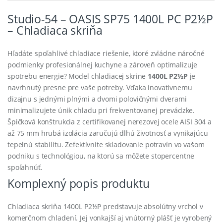
Studio-54 – OASIS SP75 1400L PC P2½P
– Chladiaca skriňa
Hľadáte spoľahlivé chladiace riešenie, ktoré zvládne náročné
podmienky profesionálnej kuchyne a zároveň optimalizuje
spotrebu energie? Model chladiacej skrine
1400L P2½P
je
navrhnutý presne pre vaše potreby. Vďaka inovatívnemu
dizajnu s jednými plnými a dvomi polovičnými dverami
minimalizujete únik chladu pri frekventovanej prevádzke.
Špičková konštrukcia z certifikovanej nerezovej ocele AISI 304 a
až 75 mm hrubá izolácia zaručujú dlhú životnosť a vynikajúcu
tepelnú stabilitu. Zefektívnite skladovanie potravín vo vašom
podniku s technológiou, na ktorú sa môžete stopercentne
spoľahnúť.
Komplexný popis produktu
Chladiaca skriňa 1400L P2½P predstavuje absolútny vrchol v
komerčnom chladení. Jej vonkajší aj vnútorný plášť je vyrobený