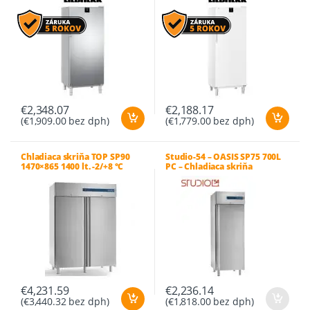
€
2,348.07
€
2,188.17
(
€
1,909.00
bez dph)
(
€
1,779.00
bez dph)
Chladiaca skriňa TOP SP90
Studio-54 – OASIS SP75 700L
1470×865 1400 lt. -2/+8 °C
PC – Chladiaca skriňa
presklená
€
4,231.59
€
2,236.14
(
€
3,440.32
bez dph)
(
€
1,818.00
bez dph)