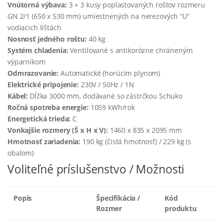
Vnútorná výbava:
3 + 3 kusy poplastovaných roštov rozmeru
GN 2/1 (650 x 530 mm) umiestnených na nerezových “U”
vodiacich lištách
Nosnosť jedného roštu:
40 kg
Systém chladenia:
Ventilované s antikorózne chráneným
výparníkom
Odmrazovanie:
Automatické (horúcim plynom)
Elektrické pripojenie:
230V / 50Hz / 1N
Kábel:
Dĺžka 3000 mm, dodávané so zástrčkou Schuko
Ročná spotreba energie:
1059 kWh/rok
Energetická trieda:
C
Vonkajšie rozmery (Š x H x V):
1460 x 835 x 2095 mm
Hmotnosť zariadenia:
190 kg (čistá hmotnosť) / 229 kg (s
obalom)
Voliteľné príslušenstvo / Možnosti
Popis
Špecifikácia /
Kód
Rozmer
produktu