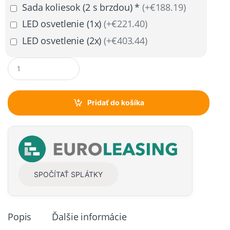
Sada koliesok (2 s brzdou) *
(+€188.19)
LED osvetlenie (1x)
(+€221.40)
LED osvetlenie (2x)
(+€403.44)
Q
u
a
n
t
Pridať do košíka
i
t
y
SPOČÍTAŤ SPLÁTKY
Popis
Ďalšie informácie