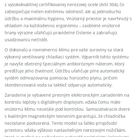
z vysokokvalitnej certifikovanej nerezovej ocele (AISI 304), čo
zabezpečuje nielen extrémnu odolnosť, ale aj jednoduchú
údržbu a maximálnu hygienu. Vnútorný priestor je navrhnutý s
ohľadom na každodennú ergonómiu – zaoblené vnútorné
hrany výrazne uľahčujú pravidelné čistenie a zabraňujú
usadzovaniu nečistôt.
O dokonalú a rovnomernú klímu pre vaše suroviny sa stará
výkonný ventilovaný chladiaci systém. Výparník tohto systému
je navyše ošetrený špeciálnym antikoróznym náterom, ktorý
predlžuje jeho životnosť. Údržbu uľahčuje plne automatický
systém odmrazovania pomocou horúceho plynu, pričom
skondenzovaná voda sa taktiež odparuje automaticky.
Zariadenie je vybavené presným elektronickým zariadením na
kontrolu teploty s digitálnym displejom, vďaka čomu máte
vnútornú klímu neustále pod kontrolou. Samozatváracie dvere
s kvalitným magnetickým tesnením garantujú, že chladnička
nezostane pootvorená. Tento model sa ľahko prispôsobí
priestoru vďaka výškovo nastaviteľným nerezovým nožičkám,