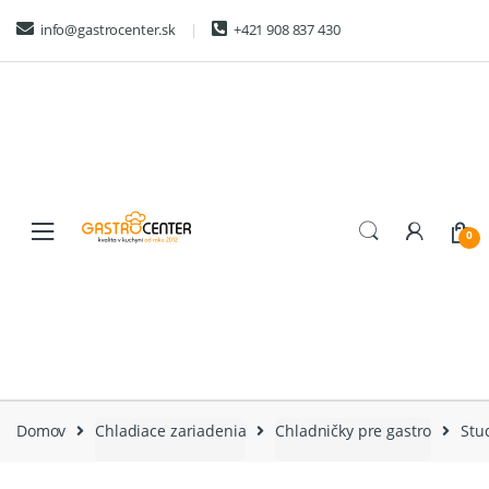
Skip
Skip
info@gastrocenter.sk
+421 908 837 430
to
to
navigation
content
0
Domov
Chladiace zariadenia
Chladničky pre gastro
Stu