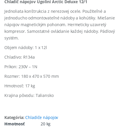
Chladič nápojov Ugolini Arctic Deluxe 12/1
Jednoliata konštrukcia z nerezovej ocele. Použiteľné a
jednoducho odmontovateľné nádoby a kohútiky. Miešanie
nápojov magnetickým pohonom. Hermeticky uzavretý
kompresor. Samostatné ovládanie každej nádoby. Pádlový
systém.
Objem nádoby: 1 x 12l
Chladivo: R134a
Príkon: 230V – 1N
Rozmer: 180 x 470 x 570 mm
Hmotnosť: 17 kg
Krajina pôvodu: Taliansko
Kategória:
Chladiče nápojov
Hmotnosť
20 kg