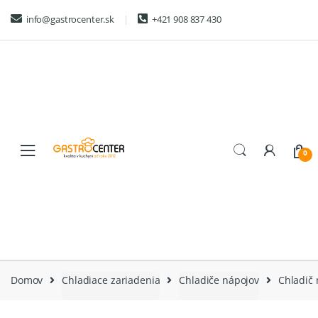
Skip
Skip
info@gastrocenter.sk
+421 908 837 430
to
to
navigation
content
0
Domov
Chladiace zariadenia
Chladiče nápojov
Chladič 