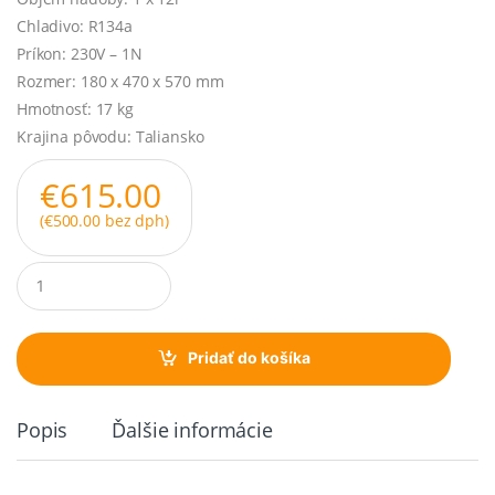
Chladivo: R134a
Príkon: 230V – 1N
Rozmer: 180 x 470 x 570 mm
Hmotnosť: 17 kg
Krajina pôvodu: Taliansko
€
615.00
(
€
500.00
bez dph)
Q
u
a
n
t
Pridať do košíka
i
t
y
Popis
Ďalšie informácie