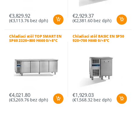
€
3,829.92
€
2,929.37
(
€
3,113.76
bez dph)
(
€
2,381.60
bez dph)
Chladiaci stôl TOP SMART EN
Chladiaci stôl BASIC EN SP50
SP60 2320×800 H660 0/+8°C
920×700 H660 0/+8°C
€
4,021.80
€
1,929.03
(
€
3,269.76
bez dph)
(
€
1,568.32
bez dph)