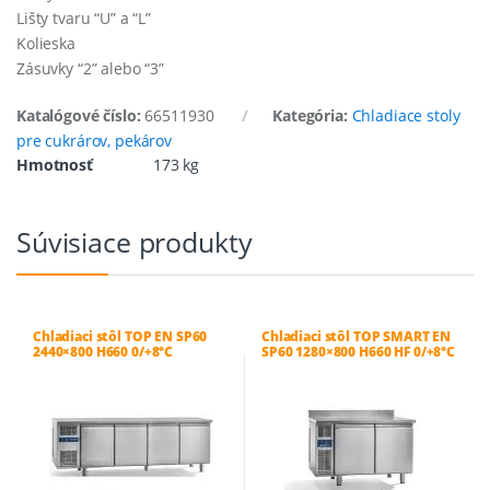
Lišty tvaru “U” a “L”
Kolieska
Zásuvky “2” alebo “3”
Katalógové číslo:
66511930
Kategória:
Chladiace stoly
pre cukrárov, pekárov
Hmotnosť
173 kg
Súvisiace produkty
Chladiaci stôl TOP EN SP60
Chladiaci stôl TOP SMART EN
2440×800 H660 0/+8°C
SP60 1280×800 H660 HF 0/+8°C