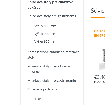
Chladiace stoly pre cukrárov,
pekárov
Súvis
Chladiace stoly pre gastronómiu
Výška 850 mm
Chladi
Výška 900 mm
EN SP6
0/+8°C
Výška 950 mm
Kombinované chladiace-mraziace
stoly
Mraziace stoly pre cukrárov,
pekárov
€
3,4
Mraziace stoly pre gastronómiu
(
€
2,816
Chladené podstavy
TOP