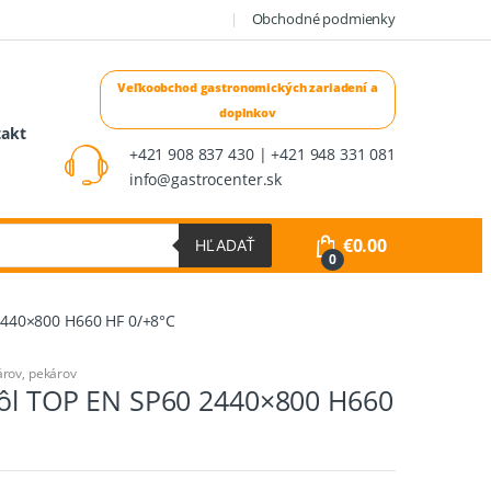
Obchodné podmienky
takt
+421 908 837 430 | +421 948 331 081
info@gastrocenter.sk
€
0.00
HĽADAŤ
0
2440×800 H660 HF 0/+8°C
árov, pekárov
stôl TOP EN SP60 2440×800 H660