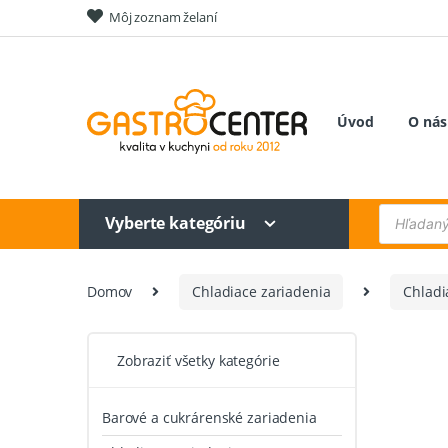
Skip
Skip
Môj zoznam želaní
to
to
navigation
content
Úvod
O nás
Products
Vyberte kategóriu
search
Domov
Chladiace zariadenia
Chladi
Zobraziť všetky kategórie
Barové a cukrárenské zariadenia