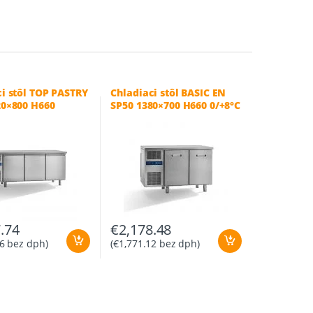
ci stôl TOP PASTRY
Chladiaci stôl BASIC EN
20×800 H660
SP50 1380×700 H660 0/+8°C
.74
€
2,178.48
6
bez dph)
(
€
1,771.12
bez dph)