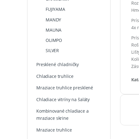
Roz
FUJIYAMA
Hmo
MANDY
Prí
4x 
MAUNA
Prí
OLIMPO
Roš
SILVER
Lišt
Kol
Presklené chladničky
Zás
Chladiace truhlice
Kat
Mraziace truhlice presklené
Chladiace vitríny na šaláty
Kombinované chladiace a
mraziace skrine
Mraziace truhlice