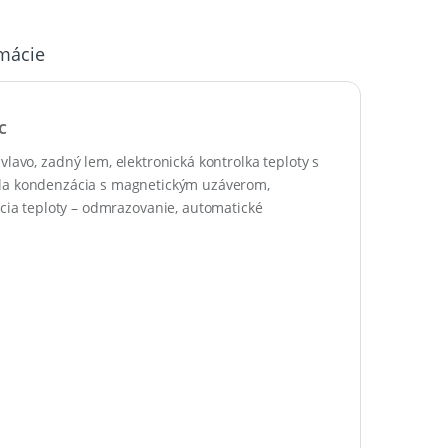
rmácie
°C
 vlavo
, zadný lem, e
lektronická
kontrolka teploty
s
ila kondenzácia
s magnetickým uzáverom,
cia
teploty –
odmrazovanie
, automatické