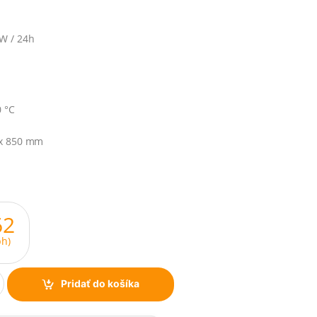
W / 24h
0 °C
 x 850 mm
62
h)
Pridať do košíka