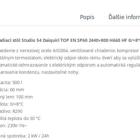
Popis
Ďalšie info
adiaci stôl Studio 54 Daiquiri TOP EN SP60 2440×800 H660 HF 0/+8
vedenie z nerezovej ocele AISI304, ventilované chladenie, kompresor
itálnym
termostatom,
e
lektrický
odpor
okolo
rámu
dverí
aby sa vylúč
omatické
odmrazovanie
s
elektrickým
odporom
a
automatická
regulá
arovanie kondenzu, nastaviteľné nohy.
acita: 500 l
lácia: 60 mm
ný lem: 100 mm
lota: 0/+8°C
adivo: R290
litá teplota do 30 °C
kon: 230V-1N~
ná spotreba: 2 kW / 24h