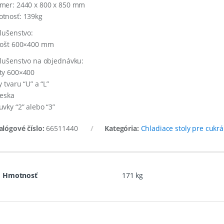
mer: 2440 x 800 x 850 mm
tnosť: 139kg
slušenstvo:
rošt 600×400 mm
slušenstvo na objednávku:
ty 600×400
y tvaru “U” a “L”
ieska
uvky “2” alebo “3”
alógové číslo:
66511440
Kategória:
Chladiace stoly pre cukrá
Hmotnosť
171 kg