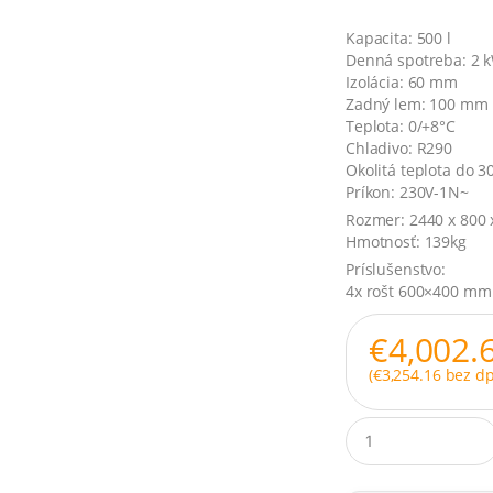
Kapacita: 500 l
Denná spotreba: 2 k
Izolácia: 60 mm
Zadný lem: 100 mm
Teplota: 0/+8°C
Chladivo: R290
Okolitá teplota do 3
Príkon: 230V-1N~
Rozmer: 2440 x 800
Hmotnosť: 139kg
Príslušenstvo:
4x rošt 600×400 mm
€
4,002.
(
€
3,254.16
bez dp
Q
u
a
n