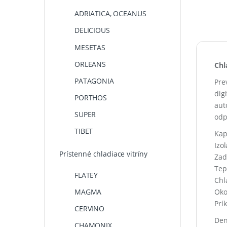
ADRIATICA, OCEANUS
DELICIOUS
MESETAS
ORLEANS
Chl
PATAGONIA
Pre
dig
PORTHOS
a
ut
SUPER
odp
TIBET
Kap
Izo
Prístenné chladiace vitríny
Zad
Tep
FLATEY
Chl
Oko
MAGMA
Prí
CERVINO
Den
CHAMONIX