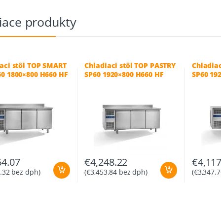
iace produkty
aci stôl TOP SMART
Chladiaci stôl TOP PASTRY
Chladia
0 1800×800 H660 HF
SP60 1920×800 H660 HF
SP60 19
-2/+8°C
-2/+8°C
64.07
€
4,248.22
€
4,117
.32
bez dph)
(
€
3,453.84
bez dph)
(
€
3,347.7