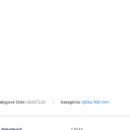
alógové číslo:
66507220
Kategória:
Výška 900 mm
Hmotnosť
120 kg