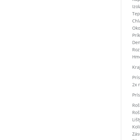
Izo
Tep
Chl
Oko
Prí
Den
Roz
Hmo
Kra
Prí
2x 
Prí
Roš
Roš
Lišt
Kol
Zás