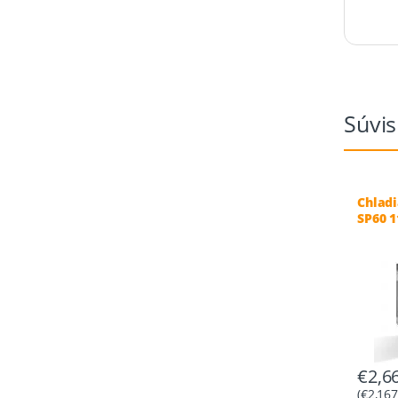
Súvis
Chladi
SP60 1
0/+8°C
€
2,6
(
€
2,167