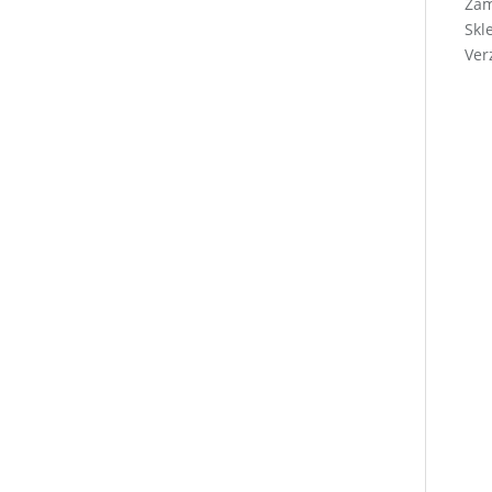
Zá
Skl
Ver