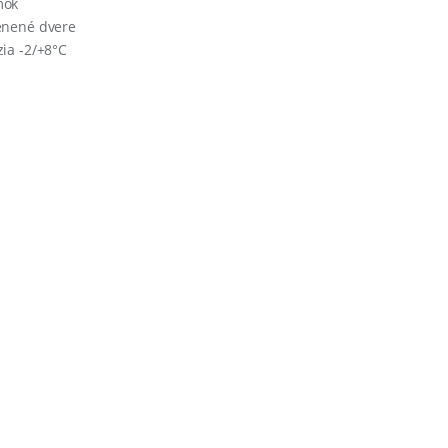
mok
enené dvere
zia -2/+8°C