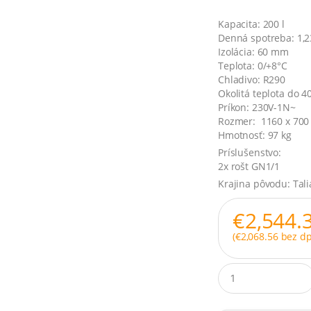
Kapacita: 200 l
Denná spotreba: 1,2
Izolácia: 60 mm
Teplota: 0/+8°C
Chladivo: R290
Okolitá teplota do 4
Príkon: 230V-1N~
Rozmer: 1160 x 700
Hmotnosť: 97 kg
Príslušenstvo:
2x rošt GN1/1
Krajina pôvodu: Tal
€
2,544.
(
€
2,068.56
bez dp
Q
u
a
n