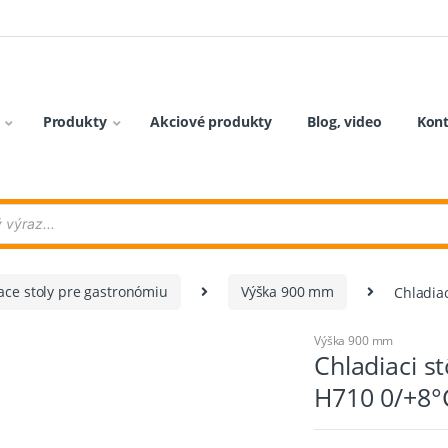
Produkty
Akciové produkty
Blog, video
Kon
ace stoly pre gastronómiu
Výška 900 mm
Chladia
Výška 900 mm
Chladiaci 
H710 0/+8°