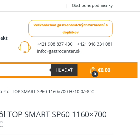
Obchodné podmienky
takt
+421 908 837 430 | +421 948 331 081
info@gastrocenter.sk
€
0.00
HĽADAŤ
0
ci stôl TOP SMART SP60 1160×700 H710 0/+8°C
stôl TOP SMART SP60 1160×700
C