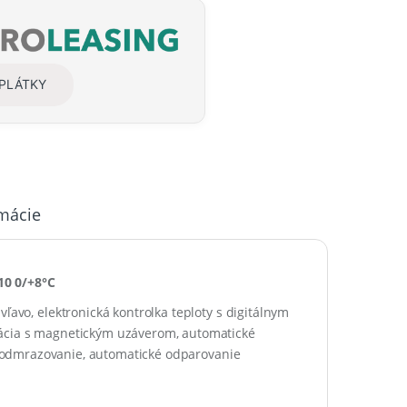
SPLÁTKY
rmácie
10 0/+8°C
 vľavo
, e
lektronická
kontrolka teploty
s
digitálnym
ácia
s magnetickým uzáverom, a
utomatické
odmrazovanie
, automatické odparovanie