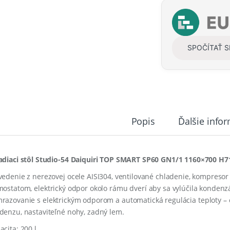
t
i
t
y
SPOČÍTAŤ 
Popis
Ďalšie info
adiaci stôl Studio-54 Daiquiri TOP SMART SP60 GN1/1 1160×700 H7
vedenie z nerezovej ocele AISI304, ventilované chladenie, kompresor
mostatom,
e
lektrický
odpor
okolo
rámu
dverí
aby sa vylúčila kondenz
razovanie
s
elektrickým
odporom
a
automatická
regulácia
teploty –
denzu, nastaviteľné nohy, zadný lem.
acita: 200 l