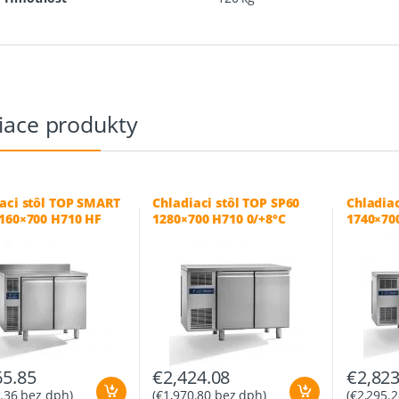
iace produkty
aci stôl TOP SMART
Chladiaci stôl TOP SP60
Chladiac
160×700 H710 HF
1280×700 H710 0/+8°C
1740×70
65.85
€
2,424.08
€
2,823
.36
bez dph)
(
€
1,970.80
bez dph)
(
€
2,295.2