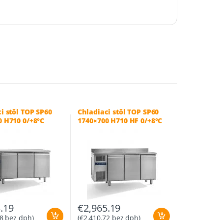
i stôl TOP SP60
Chladiaci stôl TOP SP60
0 H710 0/+8°C
1740×700 H710 HF 0/+8°C
.19
€
2,965.19
8
bez dph)
(
€
2,410.72
bez dph)