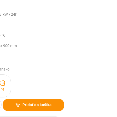
3 kW / 24h
0 °C
 x 900 mm
iansko
33
h)
Pridať do košíka