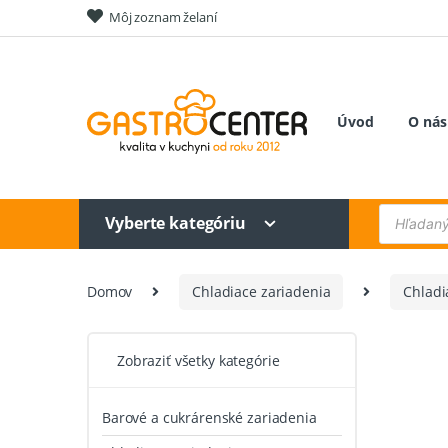
Skip
Skip
Môj zoznam želaní
to
to
navigation
content
Úvod
O nás
Products
Vyberte kategóriu
search
Domov
Chladiace zariadenia
Chladi
Zobraziť všetky kategórie
Barové a cukrárenské zariadenia