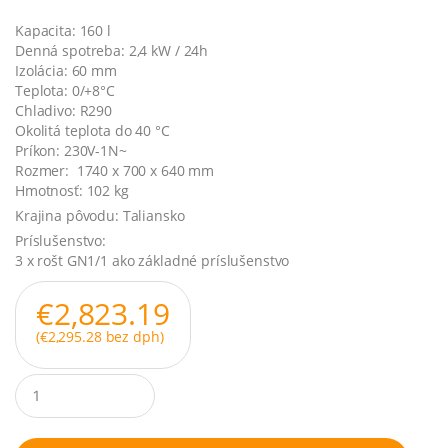
Kapacita: 160 l
Denná spotreba: 2,4 kW / 24h
Izolácia: 60 mm
Teplota: 0/+8°C
Chladivo: R290
Okolitá teplota do 40 °C
Príkon: 230V-1N~
Rozmer: 1740 x 700 x 640 mm
Hmotnosť: 102 kg
Krajina pôvodu: Taliansko
Príslušenstvo:
3 x rošt GN1/1 ako základné príslušenstvo
€
2,823.19
(
€
2,295.28
bez dph)
Q
u
a
n