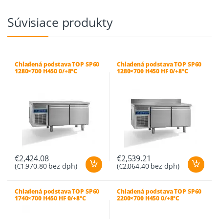
Súvisiace produkty
Chladená podstava TOP SP60
Chladená podstava TOP SP60
1280×700 H450 0/+8°C
1280×700 H450 HF 0/+8°C
€
2,424.08
€
2,539.21
(
€
1,970.80
bez dph)
(
€
2,064.40
bez dph)
Chladená podstava TOP SP60
Chladená podstava TOP SP60
1740×700 H450 HF 0/+8°C
2200×700 H450 0/+8°C