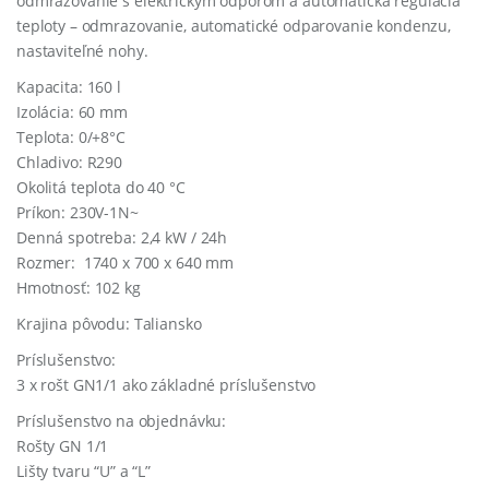
odmrazovanie
s
elektrickým
odporom
a
automatická
regulácia
teploty –
odmrazovanie
, automatické odparovanie kondenzu,
nastaviteľné nohy.
Kapacita: 160 l
Izolácia: 60 mm
Teplota: 0/+8°C
Chladivo: R290
Okolitá teplota do 40 °C
Príkon: 230V-1N~
Denná spotreba: 2,4 kW / 24h
Rozmer: 1740 x 700 x 640 mm
Hmotnosť: 102 kg
Krajina pôvodu: Taliansko
Príslušenstvo:
3 x rošt GN1/1 ako základné príslušenstvo
Príslušenstvo na objednávku:
Rošty GN 1/1
Lišty tvaru “U” a “L”