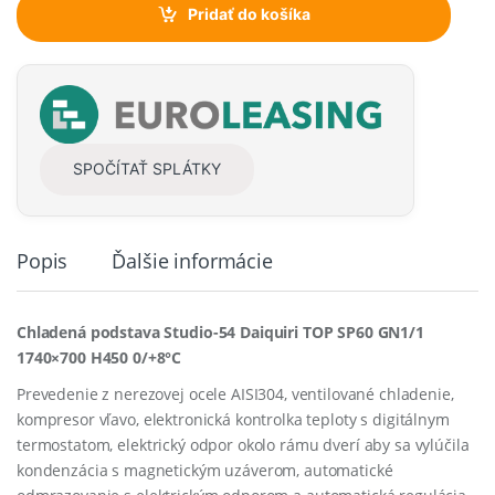
t
Pridať do košíka
i
t
y
SPOČÍTAŤ SPLÁTKY
Popis
Ďalšie informácie
Chladená podstava Studio-54 Daiquiri TOP SP60 GN1/1
1740×700 H450 0/+8°C
Prevedenie z nerezovej ocele AISI304, ventilované chladenie,
kompresor vľavo
, e
lektronická
kontrolka teploty
s
digitálnym
termostatom,
e
lektrický
odpor
okolo
rámu
dverí
aby sa vylúčila
kondenzácia
s magnetickým uzáverom, a
utomatické