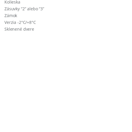
Kolieska
Zásuvky “2” alebo “3”
Zámok
Verzia -2°C/+8°C
Sklenené dvere