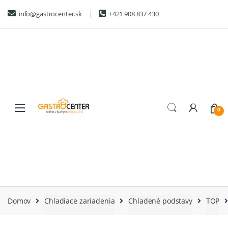
Skip
Skip
info@gastrocenter.sk
+421 908 837 430
to
to
navigation
content
0
Domov
Chladiace zariadenia
Chladené podstavy
TOP