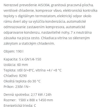
Nerezové prevedenie AISI304, granitová pracovná plocha,
ventilové chladenie, kompresor vľavo, e
lektronická
kontrolka
teploty
s
digitálnym
termostatom, elektrický odpor okolo
rámu dverí aby sa vylúčila kondenzácia, automatické
odmrazovanie zastavením kompresora
, automatické
odparovanie kondenzu, nastaviteľné nohy, 7 x neutrálna
zásuvka na pizza cesto. Chladiaca vitrína so skleneným
zákrytom a statickým chladením.
Objem: 190 l
Kapacita: 5 x GN1/4-150
Izolácia: 60 mm
Teplota: stôl 0/+8°C, vitrína +4 / +8 °C
Chladivo: R290
Okolitá teplota do 30 °C
Príkon: 230V-1N~
Denná spotreba: 2,17 kW / 24h
Rozmer: 1500 x 800 x 1450 mm
Energetická trieda: C