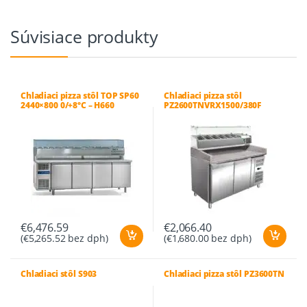
Súvisiace produkty
Chladiaci pizza stôl TOP SP60
Chladiaci pizza stôl
2440×800 0/+8°C – H660
PZ2600TNVRX1500/380F
€
6,476.59
€
2,066.40
(
€
5,265.52
bez dph)
(
€
1,680.00
bez dph)
Chladiaci stôl S903
Chladiaci pizza stôl PZ3600TN