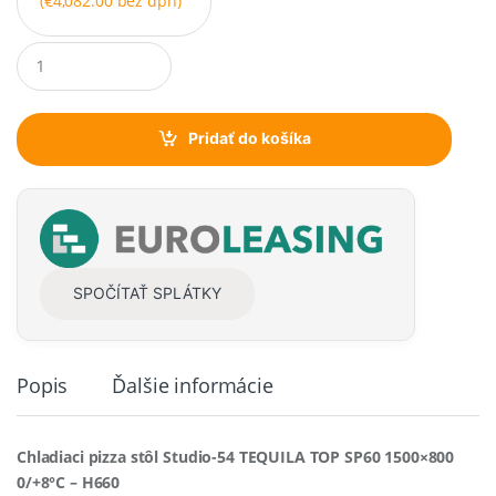
(
€
4,082.00
bez dph)
Q
u
a
n
t
Pridať do košíka
i
t
y
SPOČÍTAŤ SPLÁTKY
Popis
Ďalšie informácie
Chladiaci pizza stôl Studio-54 TEQUILA TOP SP60 1500×800
0/+8°C – H660