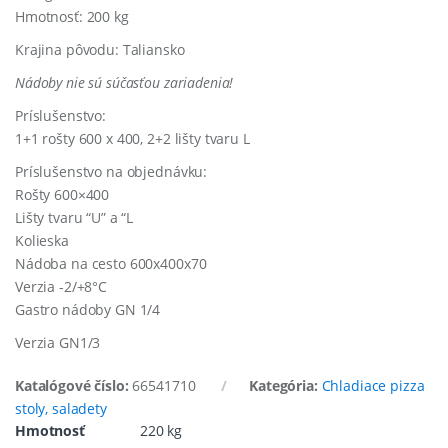
Hmotnosť: 200 kg
Krajina pôvodu: Taliansko
Nádoby nie sú súčasťou zariadenia!
Príslušenstvo:
1+1 rošty 600 x 400, 2+2 lišty tvaru L
Príslušenstvo na objednávku:
Rošty 600×400
Lišty tvaru “U” a “L
Kolieska
Nádoba na cesto 600x400x70
Verzia -2/+8°C
Gastro nádoby GN 1/4
Verzia GN1/3
Katalógové číslo:
66541710
Kategória:
Chladiace pizza
stoly, saladety
Hmotnosť
220 kg