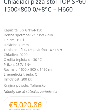
Chladiaci pizza stôl TOP SP60
1500×800 0/+8°C – H660
Kapacita: 5 x GN1/4-150
Denná spotreba: 2,17 kW / 24h
Objem: 190 l
Izolácia: 60 mm
Teplota: stôl 0/+8°C, vitrína +4 / +8 °C
Chladivo: R290
Okolitá teplota do 30 °C
Príkon: 230V-1N~
Rozmer: 1500 x 800 x 1450 mm
Energetická trieda: C
Hmotnosť: 200 kg
Krajina pôvodu: Taliansko
Nádoby nie sú súčasťou zariadenia!
€
5,020.86