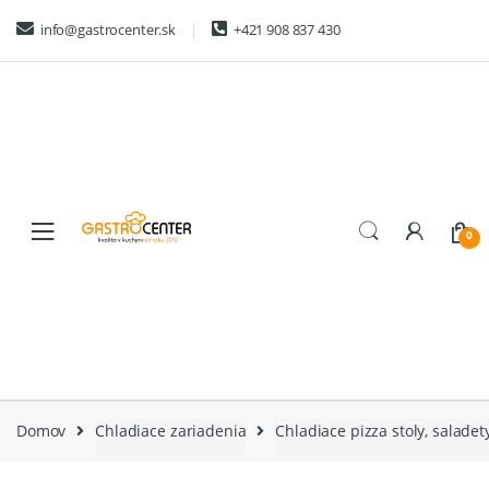
Skip
Skip
info@gastrocenter.sk
+421 908 837 430
to
to
navigation
content
0
Domov
Chladiace zariadenia
Chladiace pizza stoly, saladet