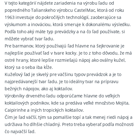
V tejto kategórií nájdete zariadenia na výrobu ľadu od
popredného Talianskeho výrobcu CastelMac, ktorá od roku
1963 investuje do pokročilých technológií, zaoberajúce sa
výskumom a inováciou, ktorá smeruje k dokonalému výsledku.
Podľa toho aký máte typ prevádzky a na čo ľad používate, si
môžete vybrať tvar ľadu.
Pre barmanov, ktorý používajú ľad hlavne na šejkrovanie je
najlepšie používať ľad v tvare kocky. Je to z toho dôvodu, že má
ostré hrany, ktoré lepšie rozmiešajú nápoj ako oválny kužel,
ktorý sa o seba iba kĺže.
Kužeľový ľad je skvelý pre väčšinu typov prevádzok a je to
najpredávanejší tvar ľadu. Je to ideálny tvar na prípravu
bežných nápojov, ako aj koktailov.
Výrobníky drveného ľadu odporúčame hlavne do veľkých
koktailových podnikov, kde sa predáva veľké množstvo Mojita,
Caipirinhe a iných tropických koktailov.
Čím je ľad väčší, tým sa pomalšie topí a tak menej riedi nápoj a
udržiava ho dlhšie chladný. Preto treba vyberať podľa možnosti
čo najväčší ľad.