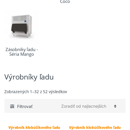
Coco
Zásobníky ľadu -
Séria Mango
Výrobníky ľadu
Zoradené
Zobrazených 1–32 z 52 výsledkov
podľa
ceny:
Filtrovať
od
najnižšej
po
Výrobník klobúčikového ľadu
Výrobník klobúčikového ľadu