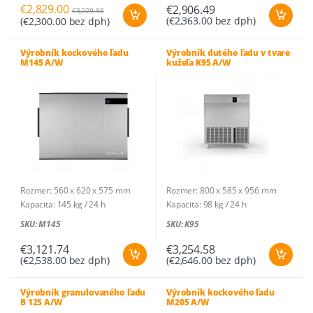
Spotreba vody: 3,2l/h (A), 26,8l/h
Kusov na cyklus: 60
€
2,829.00
€
2,906.49
€
3,229.98
(
€
2,363.00
bez dph)
(
€
2,300.00
bez dph)
(W)
Spotreba vody: 6,57l/h (A) ;
Chladivo: R290
51,7l/h (W)
Príkon: 0,4 kW (A), 0,35 kW (W) /
Zásobník: na 36 kg – 1714 ks
Výrobník kockového ľadu
Výrobník dutého ľadu v tvare
M145 A/W
kužeľa K95 A/W
230V-1N~
Chladivo: R290
Príkon/100 kg: 12 kWh (A), 8,9
Príkon: 0,51 kW (A), 0,45 kW (W) /
kWh (W)
230V-1N~
Rozmer: 500 x 597 x 694 mm
Príkon/100 kg: 19,8 kWh (A), 16,7
kWh (W)
Rozmer: 560 x 620 x 575 mm
Rozmer: 800 x 585 x 956 mm
Kapacita: 145 kg / 24 h
Kapacita: 98 kg / 24 h
Druh ľadu: DICE, HALF-LARGE,
Druh ľadu: dutý ľad v tvare kužeľa
SKU: M145
SKU: K95
LARGE
Hmotnosť ľadu: 21 g
Hmotnosť ľadu: 6 g, 10 g, 17 g
Kusov na cyklus: 60
€
3,121.74
€
3,254.58
(
€
2,538.00
bez dph)
(
€
2,646.00
bez dph)
Kompatibilný so zásobníkmi:
Spotreba vody: 8,56l/h (A) ;
D105, D155, D205, D255
52,2l/h (W)
(KM205-255)
Zásobník: na 40 kg – 1904 ks
Výrobník granulovaného ľadu
Výrobník kockového ľadu
B 125 A/W
M205 A/W
Kusov na cyklus: DICE – 168 ks,
Chladivo: R290