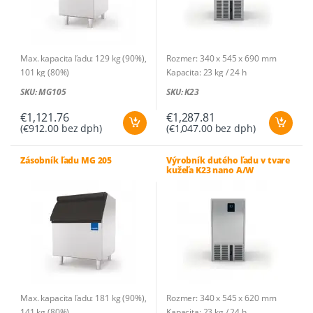
Max. kapacita ľadu: 129 kg (90%),
Rozmer: 340 x 545 x 690 mm
101 kg (80%)
Kapacita: 23 kg / 24 h
Rozmer: 568 x 848 x 1048 mm
Druh ľadu: dutý ľad v tvare kužeľa
SKU: MG105
SKU: K23
Hmotnosť: 36 kg
Hmotnosť ľadu: 21 g
Kusov na cyklus: 15
€
1,121.76
€
1,287.81
(
€
912.00
bez dph)
(
€
1,047.00
bez dph)
Spotreba vody: 2,37l/h (A) ;
27,4l/h (W)
Zásobník: na 7 kg – 333 ks
Zásobník ľadu MG 205
Výrobník dutého ľadu v tvare
kužeľa K23 nano A/W
Chladivo: R290
Príkon: 0,2 kW (A), 0,2 kW (W) /
230V-1N~
Príkon/100 kg: 26,1 kWh (A), 20,6
kWh (W)
Max. kapacita ľadu: 181 kg (90%),
Rozmer: 340 x 545 x 620 mm
141 kg (80%)
Kapacita: 23 kg / 24 h