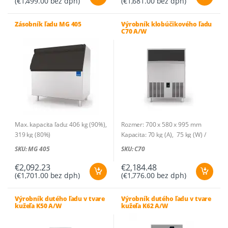
(
€
1,499.00
bez dph)
(
€
1,681.00
bez dph)
Spotreba vody: 3,8l/h (A) ; 45,5/h
(W)
Zásobník: na 16 kg – 762 ks
Zásobník ľadu MG 405
Výrobník klobúčikového ľadu
C70 A/W
Chladivo: R290
Príkon: 0,24 kW (A), 0,22 kW (W) /
230V-1N~
Príkon/100 kg: 15,1 kWh (A), 16,9
kWh (W)
Max. kapacita ľadu: 406 kg (90%),
Rozmer: 700 x 580 x 995 mm
319 kg (80%)
Kapacita: 70 kg (A), 75 kg (W) /
Rozmer: 1235 x 873 x 1270 mm
24 h
SKU: MG 405
SKU: C70
Hmotnosť: 73 kg
Druh ľadu: plná kocka
Hmotnosť ľadu: 20 g
€
2,092.23
€
2,184.48
(
€
1,701.00
bez dph)
(
€
1,776.00
bez dph)
Kusov na cyklus: 56
Spotreba vody: 10,3l/h (A) ;
45,8l/h (W)
Výrobník dutého ľadu v tvare
Výrobník dutého ľadu v tvare
kužeľa K50 A/W
kužeľa K62 A/W
Zásobník: na 42 kg – 2100 ks
Chladivo: R290
Príkon: 0,62 kW (A), 0,49 kW (W) /