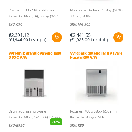
Rozmer: 700 x 580 x 995 mm
Max. kapacita ľadu: 478 kg (90%),
Kapacita: 86 kg (A), 88 kg (W) /
375 kg (80%)
24 h
Rozmer: 1331 x 880 x 1270 mm
SKU: C90
SKU: MG 505
Druh ľadu: plná kocka
Hmotnosť: 77 kg
Hmotnosť ľadu: 20 g
€
2,391.12
€
2,441.55
(
€
1,944.00
bez dph)
(
€
1,985.00
bez dph)
Kusov na cyklus: 56
Spotreba vody: 9,07l/h (A) ;
47,6l/h (W)
Výrobník granulovaného ľadu
Výrobník dutého ľadu v tvare
B 95 C A/W
kužeľa K80 A/W
Zásobník: na 42 kg – 2100 ks
Chladivo: R290
Príkon: 0,67 kW (A), 0,58 kW (W) /
230V-1N~
Príkon/100 kg: 21,6 kWh (A), 16,3
kWh (W)
Druh ľadu: granulované
Rozmer: 700 x 585 x 956 mm
Kapacita: 90 kg / 24 h (A), 84 kg /
Kapacita: 80 kg / 24 h
-
12%
24 h (W)
Druh ľadu: dutý ľad v tvare kužeľa
SKU: B95C
SKU: K80
Kapacita zásobníka: 18 kg
Hmotnosť ľadu: 21 g