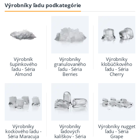
Výrobníky ľadu podkategórie
Výrobník
Výrobníky
Výrobníky
šupinkového
granulovaného
klobúčikového
ľadu - Séria
ľadu - Séria
ľadu - Séria
Almond
Berries
Cherry
Výrobníky
Výrobníky
Výrobníky nugget
kockového ľadu -
ľadových
ľadu - Séria
Séria Maracuja
kalíškov - Séria
Grape