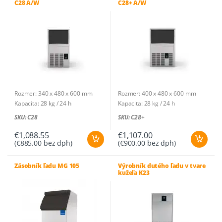
najvyššiu
C28 A/W
C28+ A/W
Rozmer: 340 x 480 x 600 mm
Rozmer: 400 x 480 x 600 mm
Kapacita: 28 kg / 24 h
Kapacita: 28 kg / 24 h
Hmotnosť ľadu: 20 g
Hmotnosť ľadu: 20 g
SKU: C28
SKU: C28+
Kusov na cyklus: 18
Kusov na cyklus: 18
Spotreba vody: 2,3l/h (A) ; 40,1l/h
Spotreba vody: 2,6l/h (A) ; 38,7l/h
€
1,088.55
€
1,107.00
(
€
885.00
bez dph)
(
€
900.00
bez dph)
(W)
(W)
Zásobník: na 6,5 kg – 325 ks
Zásobník: na 7 kg – 350 ks
Chladivo: R290
Chladivo: R290
Zásobník ľadu MG 105
Výrobník dutého ľadu v tvare
kužeľa K23
Príkon: 0,3 kW (A), 0,27 kW (W) /
Príkon: 0,31 kW (A), 0,28 kW (W) /
230V-1N~
230V-1N~
Príkon/100 kg: 32,5 kWh (A), 23
Príkon/100 kg: 36,6 kWh (A), 22,8
kWh (W)
kWh (W)