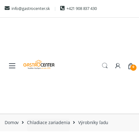
Skip
Skip
info@gastrocenter.sk
+421 908 837 430
to
to
navigation
content
0
Domov
Chladiace zariadenia
Výrobníky ľadu