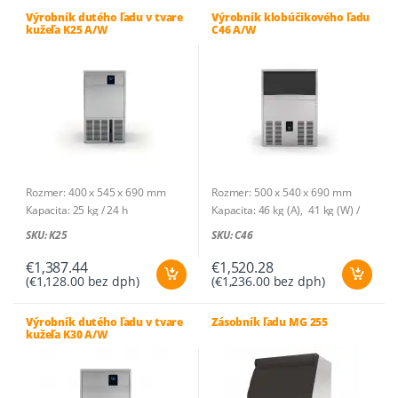
(W)
Výrobník dutého ľadu v tvare
Výrobník klobúčikového ľadu
kužeľa K25 A/W
C46 A/W
Zásobník: na 11,5 kg – 575 ks
Chladivo: R290
Príkon: 0,37 kW (A), 0,29 kW (W) /
230V-1N~
Príkon/100 kg: 29 kWh (A), 20,3
kWh (W)
Rozmer: 400 x 545 x 690 mm
Rozmer: 500 x 540 x 690 mm
Kapacita: 25 kg / 24 h
Kapacita: 46 kg (A), 41 kg (W) /
Druh ľadu: dutý ľad v tvare kužeľa
24 h
SKU: K25
SKU: C46
Hmotnosť ľadu: 21 g
Druh ľadu: plná kocka
Kusov na cyklus: 15
Hmotnosť ľadu: 20 g
€
1,387.44
€
1,520.28
(
€
1,128.00
bez dph)
(
€
1,236.00
bez dph)
Spotreba vody: 2,12l/h (A) ;
Kusov na cyklus: 28
17,7l/h (W)
Spotreba vody: 3,8l/h (A) ; 37,1l/h
Zásobník: na 10 kg – 476 ks
(W)
Výrobník dutého ľadu v tvare
Zásobník ľadu MG 255
kužeľa K30 A/W
Chladivo: R290
Zásobník: na 15 kg – 750 ks
Príkon: 0,19 kW (A), 0,19 kW (W) /
Chladivo: R290
230V-1N~
Príkon: 0,48 kW (A), 0,43 kW (W) /
Príkon/100 kg: 25,8 kWh (A), 19,1
230V-1N~