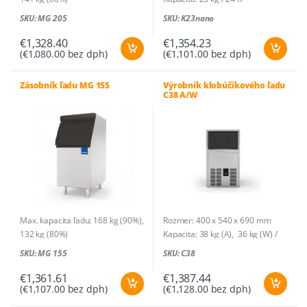
Rozmer: 768 x 848 x 1048 mm
Druh ľadu: dutý ľad v tvare kužeľa
SKU: MG 205
SKU: K23nano
Hmotnosť: 43 kg
Hmotnosť ľadu: 21 g
Kusov na cyklus: 15
€
1,328.40
€
1,354.23
(
€
1,080.00
bez dph)
(
€
1,101.00
bez dph)
Spotreba vody: 2l/h (A) ; 28,5l/h
(W)
Zásobník: na 5 kg – 238 ks
Zásobník ľadu MG 155
Výrobník klobúčikového ľadu
C38 A/W
Chladivo: R290
Príkon: 0,22 kW (A), 0,21 kW (W) /
230V-1N~
Príkon/100 kg: 29,9 kWh (A), 19,8
kWh (W)
Max. kapacita ľadu: 168 kg (90%),
Rozmer: 400 x 540 x 690 mm
132 kg (80%)
Kapacita: 38 kg (A), 36 kg (W) /
Rozmer: 568 x 880 x 1270 mm
24 h
SKU: MG 155
SKU: C38
Hmotnosť: 48 kg
Druh ľadu: plná kocka
Hmotnosť ľadu: 20 g
€
1,361.61
€
1,387.44
(
€
1,107.00
bez dph)
(
€
1,128.00
bez dph)
Kusov na cyklus: 28
Spotreba vody: 3,2l/h (A) ; 43,2l/h