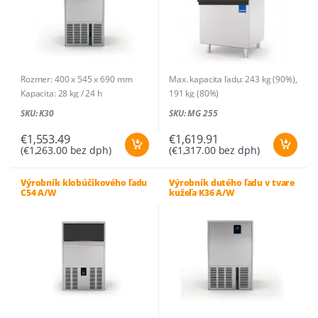
kWh (W)
Príkon/100 kg: 27,9 kWh (A), 25,1
kWh (W)
Rozmer: 400 x 545 x 690 mm
Max. kapacita ľadu: 243 kg (90%),
Kapacita: 28 kg / 24 h
191 kg (80%)
Druh ľadu: dutý ľad v tvare kužeľa
Rozmer: 770 x 880 x 1270 mm
SKU: K30
SKU: MG 255
Hmotnosť ľadu: 21 g
Hmotnosť: 55 kg
Kusov na cyklus: 20
€
1,553.49
€
1,619.91
(
€
1,263.00
bez dph)
(
€
1,317.00
bez dph)
Spotreba vody: 2,47l/h (A) ;
26,2l/h (W)
Zásobník: na 10 kg – 476 ks
Výrobník klobúčikového ľadu
Výrobník dutého ľadu v tvare
C54 A/W
kužeľa K36 A/W
Chladivo: R290
Príkon: 0,19 kW (A), 0,19 kW (W) /
230V-1N~
Príkon/100 kg: 21,3 kWh (A), 17,6
kWh (W)