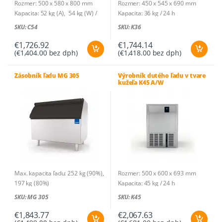
Rozmer: 500 x 580 x 800 mm
Rozmer: 450 x 545 x 690 mm
Kapacita: 52 kg (A), 54 kg (W) /
Kapacita: 36 kg / 24 h
24 h
Druh ľadu: dutý ľad v tvare kužeľa
SKU: C54
SKU: K36
Druh ľadu: plná kocka
Hmotnosť ľadu: 21 g
Hmotnosť ľadu: 20 g
Kusov na cyklus: 20
€
1,726.92
€
1,744.14
(
€
1,404.00
bez dph)
(
€
1,418.00
bez dph)
Kusov na cyklus: 36
Spotreba vody: 3,75l/h (A) ;
Spotreba vody: 4,5l/h (A) ; 43,4l/h
22,6l/h (W)
(W)
Zásobník: na 12 kg – 571 ks
Zásobník ľadu MG 305
Výrobník dutého ľadu v tvare
kužeľa K45 A/W
Zásobník: na 22 kg – 1100 ks
Chladivo: R290
Chladivo: R290
Príkon: 0,23 kW (A), 0,2 kW (W) /
Príkon: 0,52 kW (A), 0,44 kW (W) /
230V-1N~
230V-1N~
Príkon/100 kg: 17,8 kWh (A), 20
Príkon/100 kg: 23,3 kWh (A), 20,6
kWh (W)
kWh (W)
Max. kapacita ľadu: 252 kg (90%),
Rozmer: 500 x 600 x 693 mm
197 kg (80%)
Kapacita: 45 kg / 24 h
Rozmer: 1081 x 824 x 968 mm
Druh ľadu: dutý ľad v tvare kužeľa
SKU: MG 305
SKU: K45
Hmotnosť: 48 kg
Hmotnosť ľadu: 21 g
Kusov na cyklus: 35
€
1,843.77
€
2,067.63