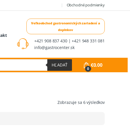
Obchodné podmienky
takt
+421 908 837 430 | +421 948 331 081
info@gastrocenter.sk
€
0.00
HĽADAŤ
0
Zoradené
Zobrazuje sa 6 výsledkov
podľa
ceny:
od
najnižšej