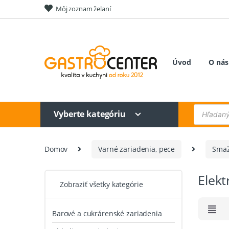
Skip
Skip
Môj zoznam želaní
to
to
navigation
content
Úvod
O nás
Products
Vyberte kategóriu
search
Domov
Varné zariadenia, pece
Smaž
Elekt
Zobraziť všetky kategórie
Barové a cukrárenské zariadenia