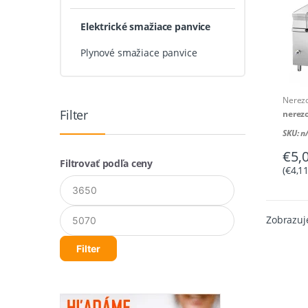
Elektrické smažiace panvice
Plynové smažiace panvice
Nerezo
Filter
nerez
objem:
SKU: n
rozmer
€
5,
napäti
Filtrovať podľa ceny
príkon
(
€
4,1
Minimálna
Maximálna
regulá
cena
cena
kontro
ručné 
Zobrazuje
napúšť
Filter