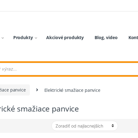
Produkty
Akciové produkty
Blog, video
Kon
iace panvice
Elektrické smažiace panvice
rické smažiace panvice