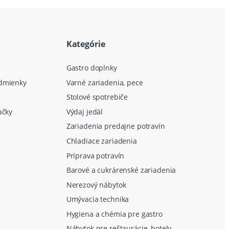
Kategórie
Gastro doplnky
dmienky
Varné zariadenia, pece
Stolové spotrebiče
ačky
Výdaj jedál
Zariadenia predajne potravín
Chladiace zariadenia
Príprava potravín
Barové a cukrárenské zariadenia
Nerezový nábytok
Umývacia technika
Hygiena a chémia pre gastro
Nábytok pre reštaurácie, hotely,