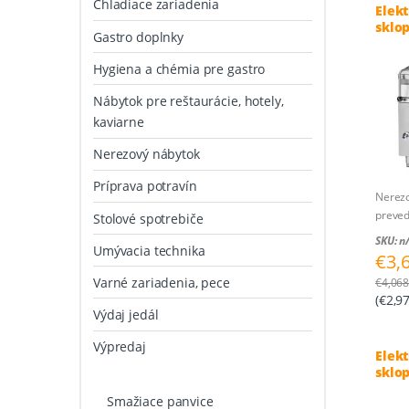
Chladiace zariadenia
Elek
sklop
Gastro doplnky
Hygiena a chémia pre gastro
Nábytok pre reštaurácie, hotely,
kaviarne
Nerezový nábytok
Príprava potravín
Nerez
preved
Stolové spotrebiče
objem:
SKU: n
Umývacia technika
rozmer
€
3,
šxhxv/
Varné zariadenia, pece
€
4,068
napäti
(
€
2,9
príkon
Výdaj jedál
ručné 
napúšť
Výpredaj
Elek
sklo
Inox
Smažiace panvice